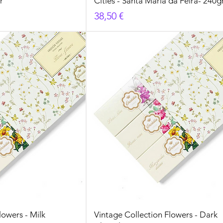
r
Cities - Santa Maria da Feira- 240g
Prezzo
38,50 €
lowers - Milk
Vintage Collection Flowers - Dark