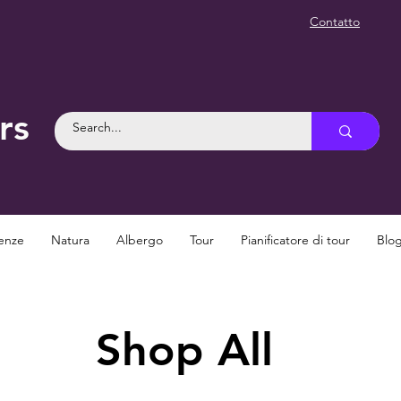
Contatto
rs
enze
Natura
Albergo
Tour
Pianificatore di tour
Blo
Shop All