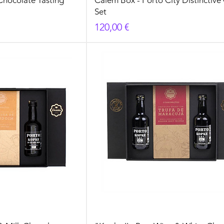
Set
Prezzo
120,00 €