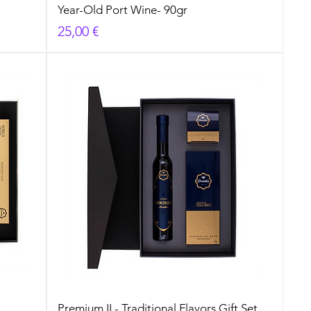
Year-Old Port Wine- 90gr
Prezzo
25,00 €
Premium II - Traditional Flavors Gift Set