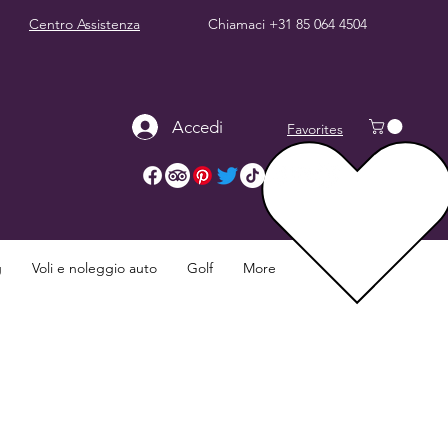
Centro Assistenza
Chiamaci
+31 85 064 4504
Accedi
Favorites
g
Voli e noleggio auto
Golf
More