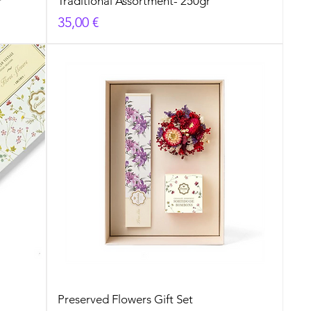
r
Traditional Assortment- 250gr
Prezzo
35,00 €
Preserved Flowers Gift Set