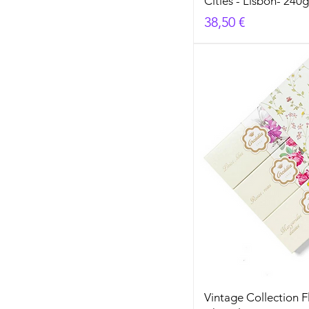
Cities - Lisbon- 240g
Prezzo
38,50 €
Vintage Collection F