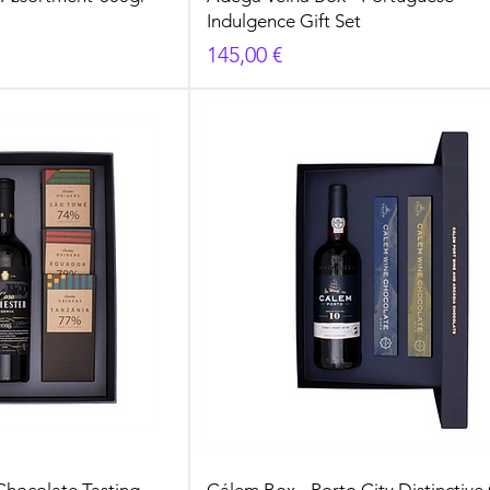
Indulgence Gift Set
Prezzo
145,00 €
Chocolate Tasting
Cálem Box - Porto City Distinctive 