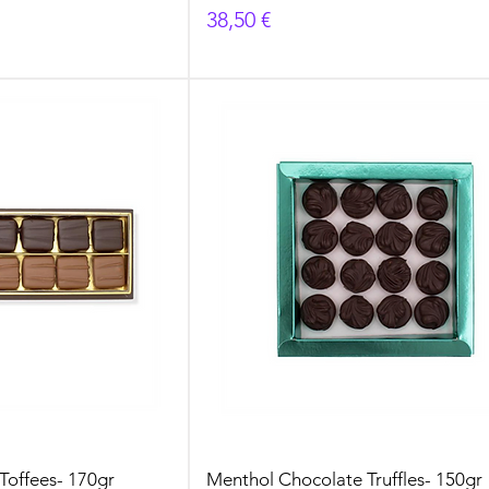
Prezzo
38,50 €
Toffees- 170gr
Menthol Chocolate Truffles- 150gr