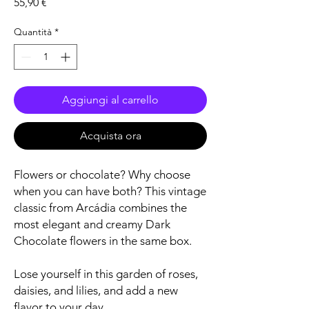
Prezzo
55,90 €
Quantità
*
Aggiungi al carrello
Acquista ora
Flowers or chocolate? Why choose
when you can have both? This vintage
classic from Arcádia combines the
most elegant and creamy Dark
Chocolate flowers in the same box.
Lose yourself in this garden of roses,
daisies, and lilies, and add a new
flavor to your day.