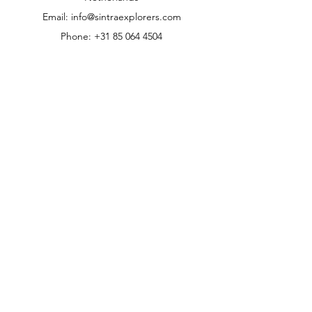
Email:
info@sintraexplorers.com
Phone:
+31 85 064 4504
Supporto Clienti
Contattaci
Centro Assistenza
La Nostra Storia
Carriere
Politiche