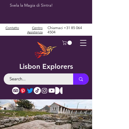
Svela la Magia di Sintra!
Contatto
Centro
Chiamaci
+31 85 064
Assistenza
4504
Lisbon Explorers