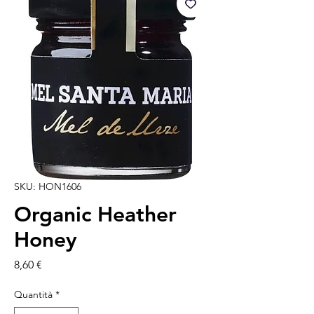
SKU: HON1606
Organic Heather
Honey
Prezzo
8,60 €
Quantità
*