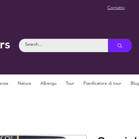
Contatto
rs
enze
Natura
Albergo
Tour
Pianificatore di tour
Blo