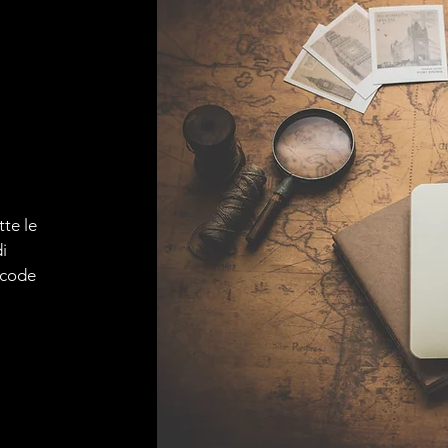
tte le
i
e code