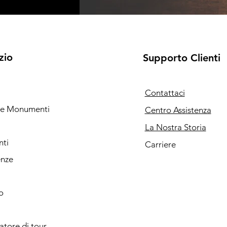
zio
Supporto Clienti
Contattaci
i e Monumenti
Centro Assistenza
La Nostra Storia
nti
Carriere
enze
o
catore di tour