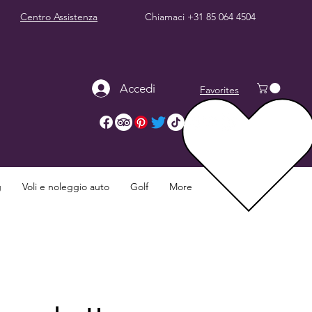
Centro Assistenza
Chiamaci
+31 85 064 4504
Accedi
Favorites
g
Voli e noleggio auto
Golf
More