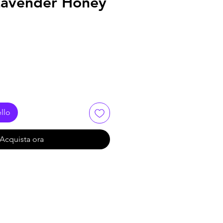
Lavender Honey
llo
Acquista ora