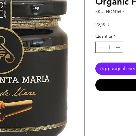
Organic 
SKU: HON1607
Prezzo
22,90 €
Quantità
*
Aggiungi al carre