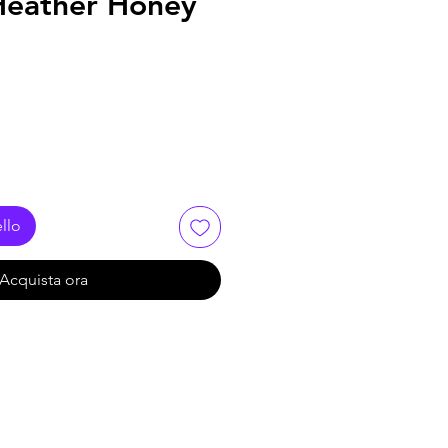
Heather Honey
llo
Acquista ora