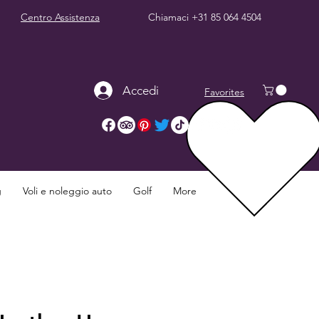
Centro Assistenza
Chiamaci
+31 85 064 4504
Accedi
Favorites
g
Voli e noleggio auto
Golf
More