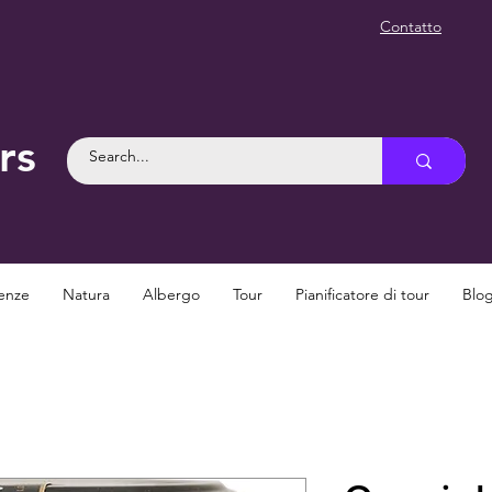
Contatto
rs
enze
Natura
Albergo
Tour
Pianificatore di tour
Blo