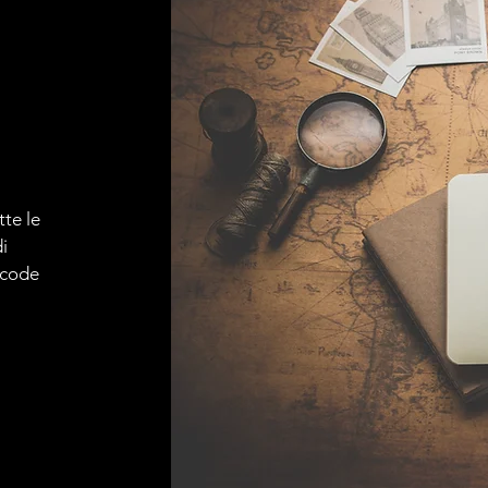
tte le
i
e code