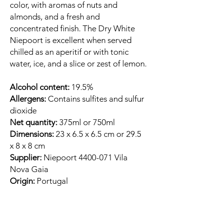
color, with aromas of nuts and
almonds, and a fresh and
concentrated finish. The Dry White
Niepoort is excellent when served
chilled as an aperitif or with tonic
water, ice, and a slice or zest of lemon.
Alcohol content:
19.5%
Allergens:
Contains sulfites and sulfur
dioxide
Net quantity:
375ml or 750ml
Dimensions:
23 x 6.5 x 6.5 cm or 29.5
x 8 x 8 cm
Supplier:
Niepoort 4400-071 Vila
Nova Gaia
Origin:
Portugal