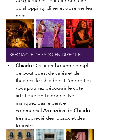
Ce quartier est parfait pour faire 
du shopping, dîner et observer les 
gens.
SPECTACLE DE FADO EN DIRECT ET PORTO
Chiado
 : Quartier bohème rempli 
de boutiques, de cafés et de 
théâtres, le Chiado est l'endroit où 
vous pourrez découvrir le côté 
artistique de Lisbonne. Ne 
manquez pas le centre 
commercial 
Armazéns do Chiado
 , 
très apprécié des locaux et des 
touristes.