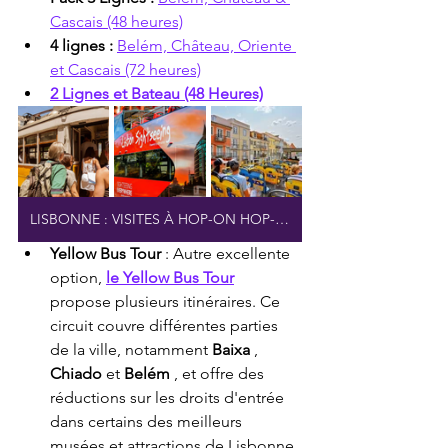
Cascais (48 heures)
4 lignes :
Belém, Château, Oriente 
et Cascais (72 heures)
2 Lignes et Bateau (48 Heures)
LISBONNE : VISITES À HOP-ON HOP-OFF
Yellow Bus Tour
 : Autre excellente 
option, 
le Yellow Bus Tour
propose plusieurs itinéraires. Ce 
circuit couvre différentes parties 
de la ville, notamment 
Baixa
 , 
Chiado
 et 
Belém
 , et offre des 
réductions sur les droits d'entrée 
dans certains des meilleurs 
musées et attractions de Lisbonne. 