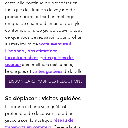
cette ville continue de prospérer en 
tant que destination de voyage de 
premier ordre, offrant un mélange 
unique de charme d'antan et de style 
contemporain. Ce guide couvrira tout 
ce que vous devez savoir pour profiter 
au maximum de 
votre aventure à 
Lisbonne
 , 
des attractions 
incontournables
 et
des guides de 
quartier
 aux meilleurs restaurants, 
boutiques et 
visites guidées
 de la ville.
LISBON CARD POUR DES RÉDUCTIONS
Se déplacer : visites guidées
Lisbonne est une ville qu'il est 
préférable de découvrir à pied ou 
grâce à son fantastique 
réseau de 
transports en commun.
 Cependant, si 