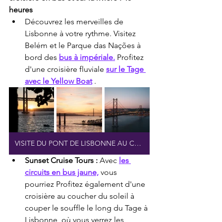
heures
Découvrez les merveilles de 
Lisbonne à votre rythme. Visitez 
Belém et le Parque das Nações à 
bord des 
bus à impériale.
 Profitez 
d'une croisière fluviale 
sur le Tage 
avec le Yellow Boat
 .
VISITE DU PONT DE LISBONNE AU COUCHER DU SOLEIL
Sunset Cruise Tours :
 Avec 
les 
circuits en bus jaune,
 vous 
pourriez
Profitez également d'une 
croisière au coucher du soleil à 
couper le souffle le long du Tage à 
Lisbonne, où vous verrez les 