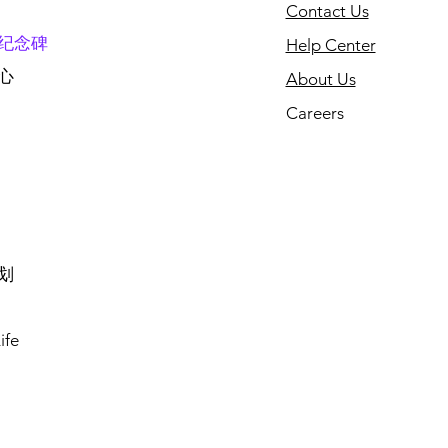
Contact Us
纪念碑
Help Center
心
About Us
Careers
划
ife