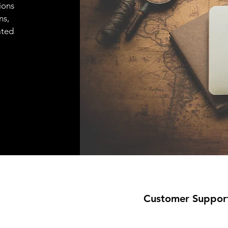
ions
ns,
ated
Customer Suppor