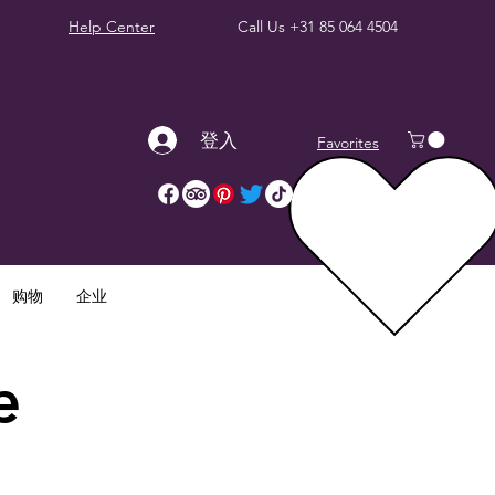
Help Center
Call Us
+31 85 064 4504
登入
Favorites
购物
企业
e