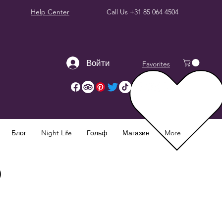
Help Center
Call Us
+31 85 064 4504
Войти
Favorites
Блог
Night Life
Гольф
Магазин
More
p