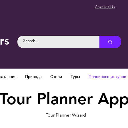
Contact Us
rs
чатления
Природа
Отели
Туры
Планировщик туров
Tour Planner Ap
Tour Planner Wizard