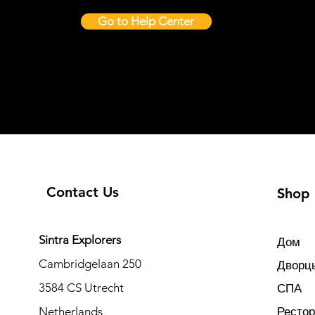
Go to Help Center
Contact Us
Shop
Sintra Explorers
Дом
Cambridgelaan 250
Дворцы
3584 CS Utrecht
СПА
Netherlands
Ресто