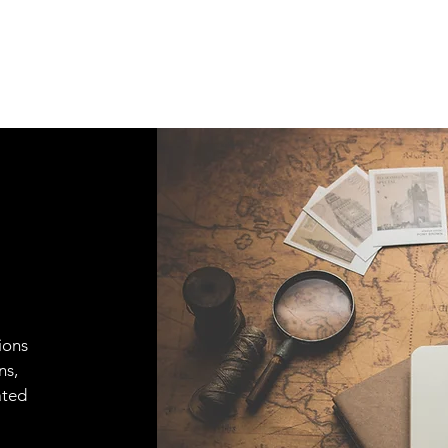
ions
ns,
ated