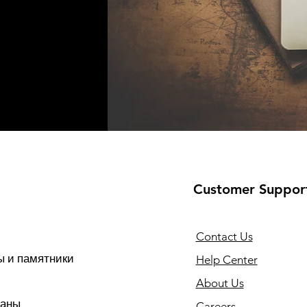
Customer Suppor
Contact Us
 и памятники
Help Center
About Us
раны
Careers