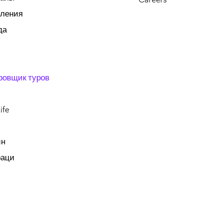
тления
да
ровщик туров
ife
ин
раци