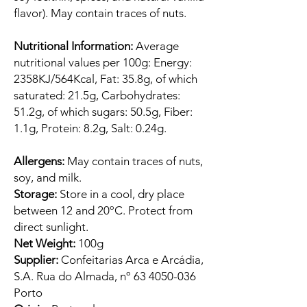
flavor). May contain traces of nuts.
Nutritional Information:
Average
nutritional values per 100g: Energy:
2358KJ/564Kcal, Fat: 35.8g, of which
saturated: 21.5g, Carbohydrates:
51.2g, of which sugars: 50.5g, Fiber:
1.1g, Protein: 8.2g, Salt: 0.24g.
Allergens:
May contain traces of nuts,
soy, and milk.
Storage:
Store in a cool, dry place
between 12 and 20ºC. Protect from
direct sunlight.
Net Weight:
100g
Supplier:
Confeitarias Arca e Arcádia,
S.A. Rua do Almada, nº 63 4050-036
Porto