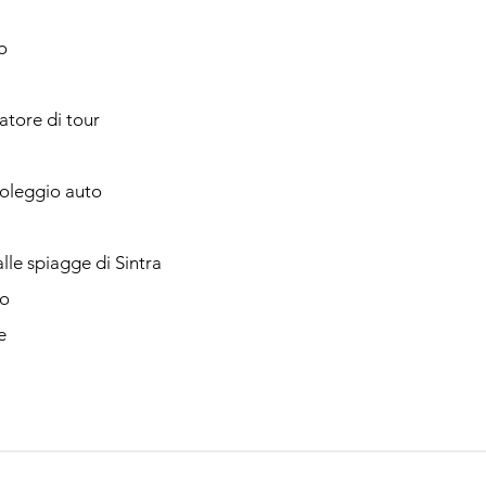
o
catore di tour
noleggio auto
lle spiagge di Sintra
o
e