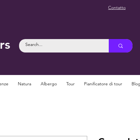
Contatto
rs
enze
Natura
Albergo
Tour
Pianificatore di tour
Blo