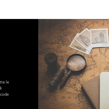
tte le
i
e code