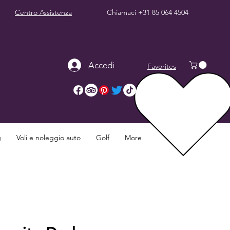
Centro Assistenza
Chiamaci
+31 85 064 4504
Accedi
Favorites
g
Voli e noleggio auto
Golf
More