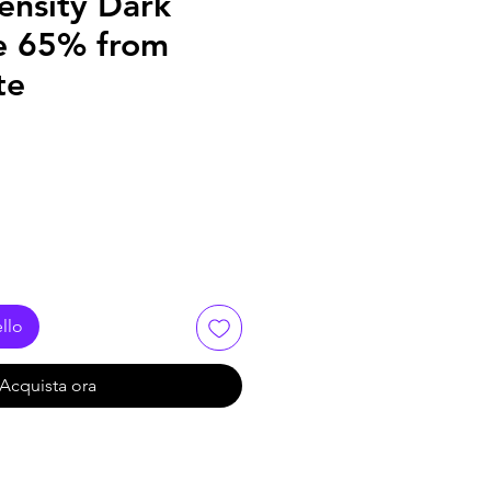
ensity Dark
e 65% from
te
llo
Acquista ora