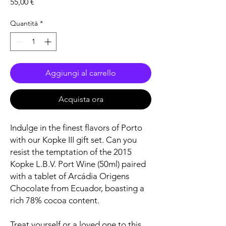
Prezzo
55,00 €
Quantità
*
Aggiungi al carrello
Acquista ora
Indulge in the finest flavors of Porto
with our Kopke III gift set. Can you
resist the temptation of the 2015
Kopke L.B.V. Port Wine (50ml) paired
with a tablet of Arcádia Origens
Chocolate from Ecuador, boasting a
rich 78% cocoa content.
Treat yourself or a loved one to this