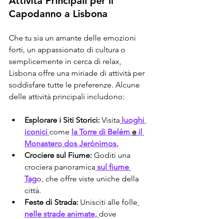
Attività Principali per il 
Capodanno a Lisbona
Che tu sia un amante delle emozioni 
forti, un appassionato di cultura o 
semplicemente in cerca di relax, 
Lisbona offre una miriade di attività per 
soddisfare tutte le preferenze. Alcune 
delle attività principali includono:
Esplorare i Siti Storici: 
Visita
 luoghi 
iconici 
come 
la Torre di Belém 
e
 il 
Monastero dos Jerónimos.
Crociere sul Fiume:
 Goditi una 
crociera panoramica
 sul fiume 
Tag
o, che offre viste uniche della 
città.
Feste di Strada: 
Unisciti alle folle
nelle strade animate, 
dove 