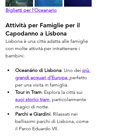
Biglietti per l'Oceanario
Attività per Famiglie per il 
Capodanno a Lisbona
Lisbona è una città adatta alle famiglie 
con molte attività per intrattenere i 
bambini:
Oceanário di Lisbona
: Uno dei 
più 
grandi acquari d'Europa, 
perfetto 
per una visita in famiglia.
Tour in Tram
: Esplora la città sui 
suoi storici tram
, particolarmente 
magici di notte.
Parchi e Giardini
: Rilassati nei 
bellissimi parchi di Lisbona, come 
il Parco Eduardo VII.