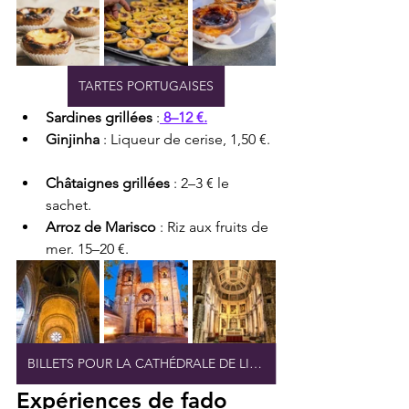
TARTES PORTUGAISES
Sardines grillées
 :
 8–12 €.
Ginjinha
 : Liqueur de cerise, 1,50 €.
Châtaignes grillées
 : 2–3 € le 
sachet.
Arroz de Marisco
 : Riz aux fruits de 
mer. 15–20 €.
BILLETS POUR LA CATHÉDRALE DE LISBONNE
Expériences de fado