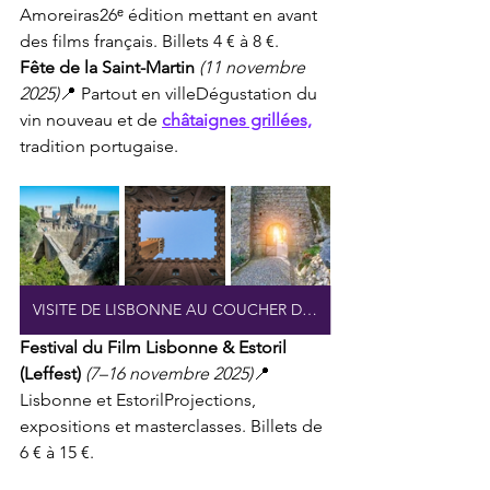
Amoreiras26ᵉ édition mettant en avant 
des films français. Billets 4 € à 8 €.
Fête de la Saint-Martin
(11 novembre 
2025)
📍 Partout en villeDégustation du 
vin nouveau et de 
châtaignes grillées,
tradition portugaise.
VISITE DE LISBONNE AU COUCHER DU SOLEIL EN BATEAU
Festival du Film Lisbonne & Estoril 
(Leffest)
(7–16 novembre 2025)
📍 
Lisbonne et EstorilProjections, 
expositions et masterclasses. Billets de 
6 € à 15 €.