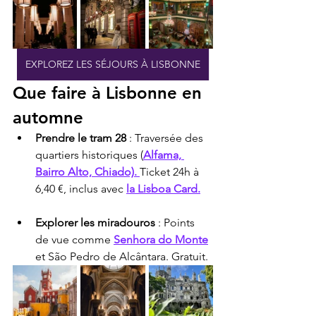
EXPLOREZ LES SÉJOURS À LISBONNE
Que faire à Lisbonne en 
automne
Prendre le tram 28
 : Traversée des 
quartiers historiques (
Alfama, 
Bairro Alto, Chiado). 
Ticket 24h à 
6,40 €, inclus avec 
la Lisboa Card.
Explorer les miradouros
 : Points 
de vue comme 
Senhora do Monte
et São Pedro de Alcântara. Gratuit.