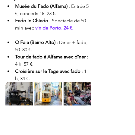
Musée du Fado (Alfama)
 : Entrée 5 
€, concerts 18–23 €.
Fado in Chiado
 : Spectacle de 50 
min avec 
vin de Porto. 24 €.
O Faia (Bairro Alto)
 : Dîner + fado, 
50–80 €.
Tour de fado à Alfama avec dîner
 : 
4 h, 57 €.
Croisière sur le Tage avec fado
 : 1 
h, 34 €.
Explorez Lisbonne avec des visites 
passionnantes