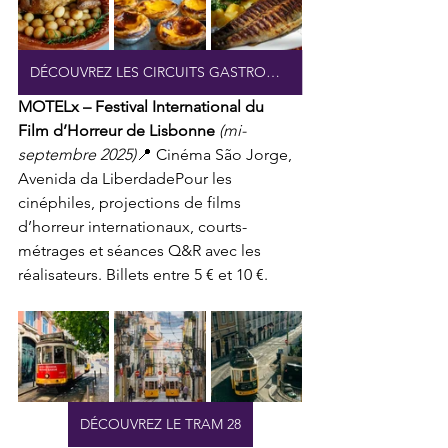
DÉCOUVREZ LES CIRCUITS GASTRONOMIQUES DE LISBONNE
MOTELx – Festival International du 
Film d’Horreur de Lisbonne
(mi-
septembre 2025)
📍 Cinéma São Jorge, 
Avenida da LiberdadePour les 
cinéphiles, projections de films 
d’horreur internationaux, courts-
métrages et séances Q&R avec les 
réalisateurs. Billets entre 5 € et 10 €.
DÉCOUVREZ LE TRAM 28