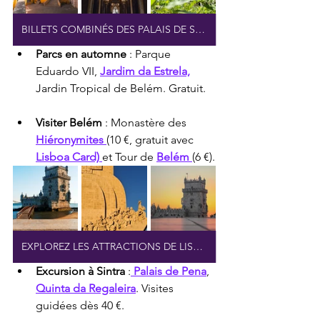
BILLETS COMBINÉS DES PALAIS DE SINTRA
Parcs en automne
 : Parque 
Eduardo VII, 
Jardim da Estrela,
Jardin Tropical de Belém. Gratuit.
Visiter Belém
 : Monastère des 
Hiéronymites 
(10 €, gratuit avec 
Lisboa Card) 
et Tour de 
Belém 
(6 €).
EXPLOREZ LES ATTRACTIONS DE LISBONNE
Excursion à Sintra
 :
 Palais de Pena
, 
Quinta da Regaleira
. Visites 
guidées dès 40 €.