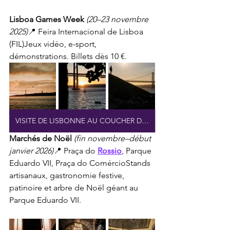
Lisboa Games Week
(20–23 novembre 
2025)
📍 Feira Internacional de Lisboa 
(FIL)Jeux vidéo, e-sport, 
démonstrations. Billets dès 10 €.
VISITE DE LISBONNE AU COUCHER DU SOLEIL EN BATEAU
Marchés de Noël
(fin novembre–début 
janvier 2026)
📍 Praça do 
Rossio
, Parque 
Eduardo VII, Praça do ComércioStands 
artisanaux, gastronomie festive, 
patinoire et arbre de Noël géant au 
Parque Eduardo VII.