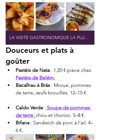
LA VISITE GASTRONOMIQUE LA PLUS POPULAIRE
Douceurs et plats à 
goûter
Pastéis de Nata
 : 1,20 € pièce chez 
Pastéis de Belém.
Bacalhau à Brás
 : Morue, pommes 
de terre, œufs brouillés. 12–15 €.
Caldo Verde
 :
 Soupe de pommes 
de terre, 
chou et chorizo. 5–8 €.
Bifana
 : Sandwich de porc à l’ail. 4–
6 €.