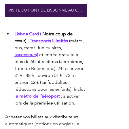
VISITE DU PONT DE LISBONNE AU COUCHER DU SOLEIL
Lisboa Card (
Notre coup de 
cœur)
 : 
Transports illimités
 (métro, 
bus, trams, funiculaires, 
ascenseurs)
 et entrée gratuite à 
plus de 50 attractions (Jerónimos, 
Tour de Belém, etc.). 24 h : environ 
31 € ; 48 h : environ 51 € ; 72 h : 
environ 62 € (tarifs adultes ; 
réductions pour les enfants). Inclut 
le métro de l’aéroport
 ; à activer 
lors de la première utilisation.
Achetez vos billets aux distributeurs 
automatiques (options en anglais), à 