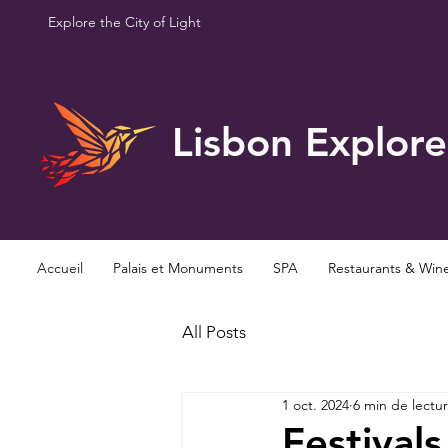
Explore the City of Light
Lisbon Explore
Accueil
Palais et Monuments
SPA
Restaurants & Win
All Posts
1 oct. 2024
6 min de lectu
Festival