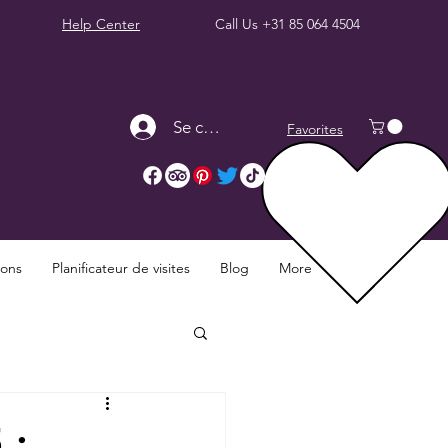
Help Center
Call Us
+31 85 064 4504
Se connecter
Favorites
ions
Planificateur de visites
Blog
More
 :