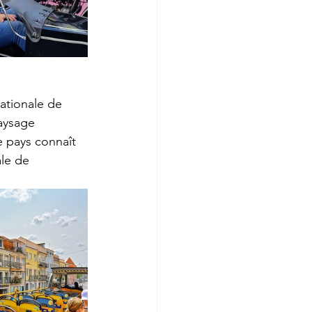
nationale de 
aysage 
 pays connaît 
le de 