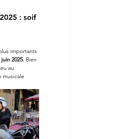
025 : soif 
 plus importants 
 juin 2025.
 Bien 
ieu au 
e musicale 