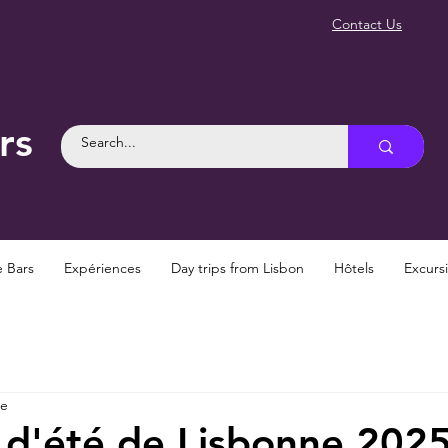
Contact Us
rs
e Bars
Expériences
Day trips from Lisbon
Hôtels
Excurs
re
s d'été de Lisbonne 2025