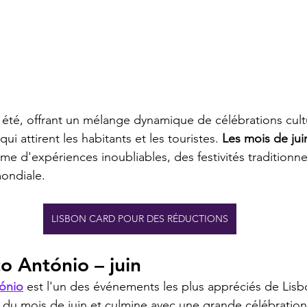
 été, offrant un mélange dynamique de célébrations cultu
ui attirent les habitants et les touristes. 
Les mois de juin
 d'expériences inoubliables, des festivités traditionne
ondiale.
LISBON CARD POUR DES RÉDUCTIONS
o António – juin
tónio
 est l'un des événements les plus appréciés de Lisb
 du mois de juin et culmine avec une grande célébration 