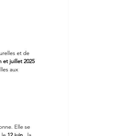
relles et de 
 et juillet 2025
lles aux 
onne. Elle se 
le 
12 juin
 , la 