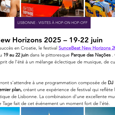
LISBONNE : VISITES À HOP-ON HOP-OFF
ew Horizons 2025 – 19-22 juin
ccès en Croatie, le festival 
SunceBeat New Horizons 2
u 
19 au 22 juin
 dans le pittoresque 
Parque das Nações
 .
prit de l'été à un mélange éclectique de musique, de cu
urront s'attendre à une programmation composée de 
DJ 
emier plan,
 créant une expérience de festival qui reflète
tique de Lisbonne. La combinaison d'une excellente mu
e Tage fait de cet événement un moment fort de l'été.