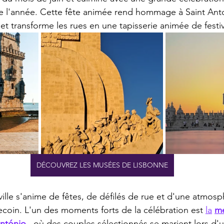
de l'année. Cette fête animée rend hommage à Saint Antoi
et transforme les rues en une tapisserie animée de festiv
DÉCOUVREZ LES MUSÉES DE LISBONNE
a ville s'anime de fêtes, de défilés de rue et d'une atmos
ecoin. L'un des moments forts de la célébration est 
la
me
ntónio
,
 où des couples sélectionnés se marient lors d