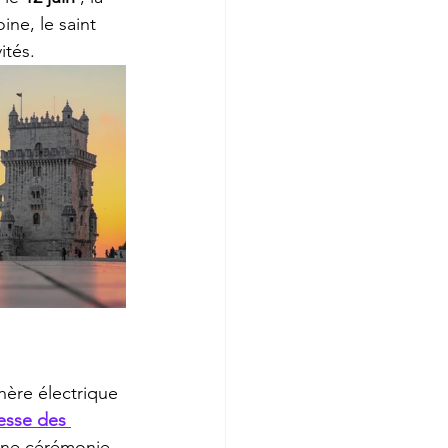
ne, le saint 
ités.
phère électrique 
sse des 
'une cérémonie 