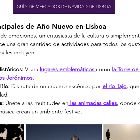
GUÍA DE MERCADOS DE NAVIDAD DE LISBOA
ncipales de Año Nuevo en Lisboa
 de emociones, un entusiasta de la cultura o simplemen
rece una gran cantidad de actividades para todos los gus
ipales incluyen:
istóricos: 
Visita 
lugares emblemáticos 
como 
la Torre d
os Jerónimos.
Río: 
Disfruta de un crucero escénico por 
el río Tajo
, que
dad.
s: 
Únete a las multitudes en
 las animadas calles
, donde 
música crean un ambiente festivo.