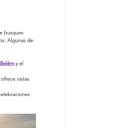
te busques 
tos. Algunas de 
e Belém
 y el 
 ofrece vistas 
celebraciones 