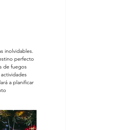
 inolvidables. 
estino perfecto 
s de fuegos 
 actividades 
rá a planificar 
nto 