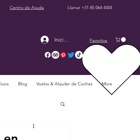
Centro de Ayuda
Llamar
+31 85 064 4504
Iniciar sesión
Favoritos
Tours
Blog
Vuelos & Alquiler de Coches
More
 en