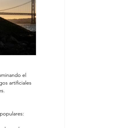
luminando el 
s artificiales 
es.
 populares: