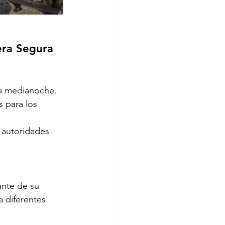
era Segura
la medianoche.
 para los 
s autoridades 
ante de su 
a diferentes 