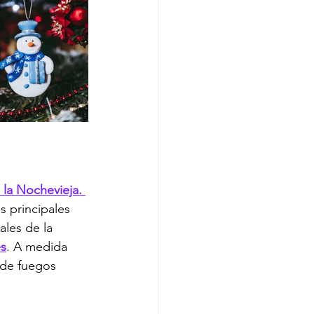
 la Nochevieja. 
s principales 
les de la 
es
. A medida 
 de fuegos 