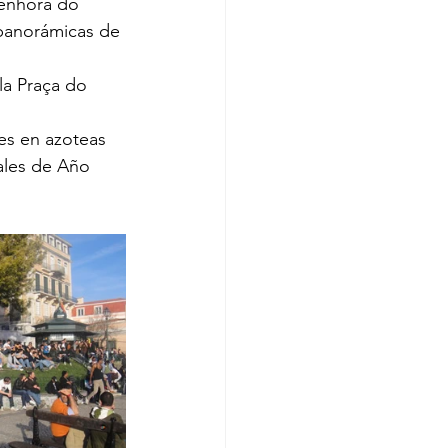
enhora do 
 panorámicas de 
la Praça do 
res en azoteas 
ales de Año 