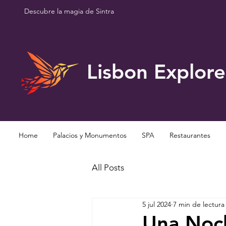
Descubre la magia de Sintra
Lisbon Explore
Home
Palacios y Monumentos
SPA
Restaurantes
All Posts
5 jul 2024
7 min de lectura
Una Noch