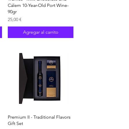
Cálem 10-Year-Old Port Wine-
90gr
Precio
25,00 €
Agregar al carrito
Vista rápida
Premium II - Traditional Flavors
Gift Set