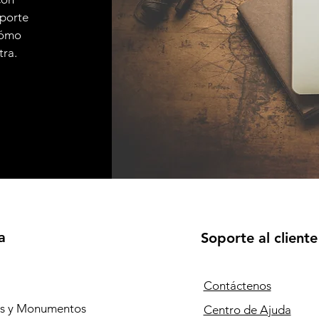
sporte
 cómo
tra.
a
Soporte al cliente
Contáctenos
os y Monumentos
Centro de Ajuda