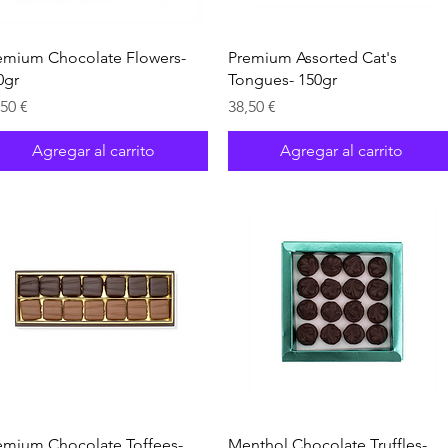
Vista rápida
Vista rápida
emium Chocolate Flowers-
Premium Assorted Cat's
0gr
Tongues- 150gr
ecio
Precio
,50 €
38,50 €
Agregar al carrito
Agregar al carrito
Vista rápida
Vista rápida
emium Chocolate Toffees-
Menthol Chocolate Truffles-