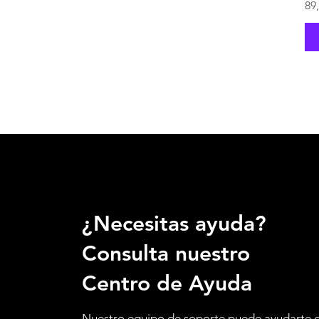
Pr
89
¿Necesitas ayuda?
Consulta nuestro
Centro de Ayuda
Nuestro equipo de soporte puede ayudarte 