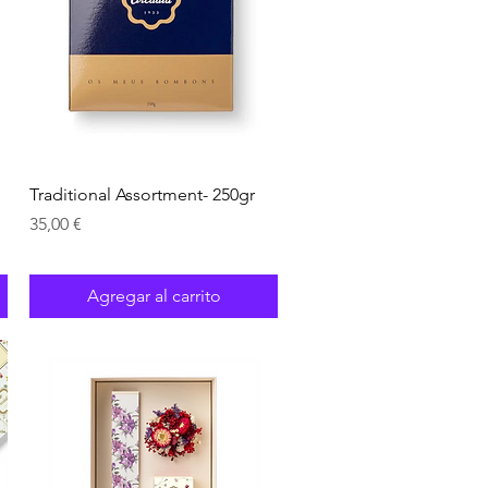
Vista rápida
Traditional Assortment- 250gr
Precio
35,00 €
Agregar al carrito