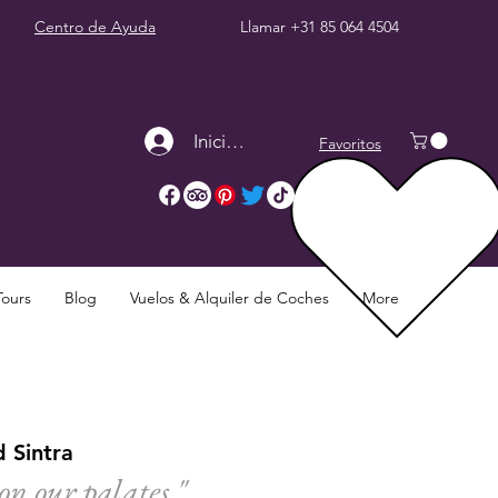
Centro de Ayuda
Llamar
+31 85 064 4504
Iniciar sesión
Favoritos
Tours
Blog
Vuelos & Alquiler de Coches
More
d Sintra
on our palates."