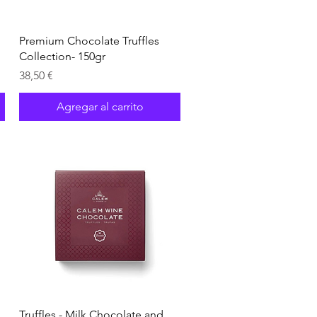
Vista rápida
Premium Chocolate Truffles
Collection- 150gr
Precio
38,50 €
Agregar al carrito
Vista rápida
Truffles - Milk Chocolate and