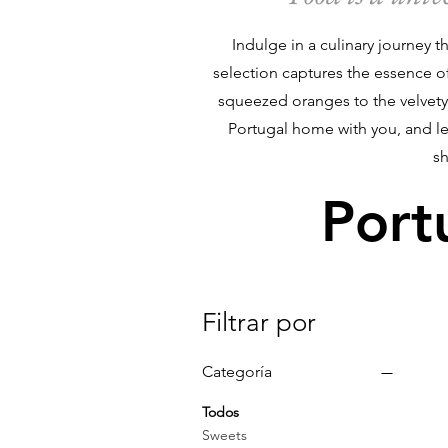
Indulge in a culinary journey 
selection captures the essence of 
squeezed oranges to the velvety e
Portugal home with you, and le
sh
Port
Filtrar por
Categoría
Todos
Sweets