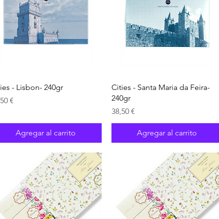
Vista rápida
Vista rápida
ties - Lisbon- 240gr
Cities - Santa Maria da Feira-
240gr
ecio
,50 €
Precio
38,50 €
Agregar al carrito
Agregar al carrito