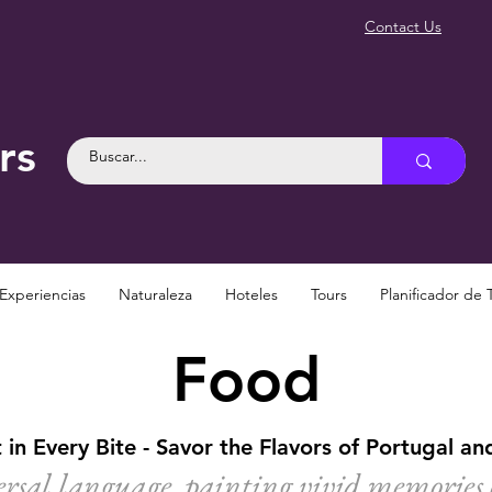
Contact Us
rs
Experiencias
Naturaleza
Hoteles
Tours
Planificador de 
Food
 in Every Bite - Savor the Flavors of Portugal an
ersal language, painting vivid memories 