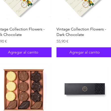
Vista rápida
Vista rápida
ntage Collection Flowers -
Vintage Collection Flowers -
lk Chocolate
Dark Chocolate
ecio
Precio
,90 €
55,90 €
Agregar al carrito
Agregar al carrito