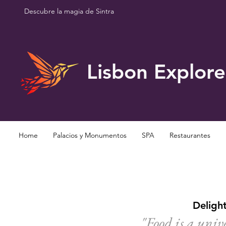
Descubre la magia de Sintra
Lisbon Explore
Home
Palacios y Monumentos
SPA
Restaurantes
Delight
"Food is a univ