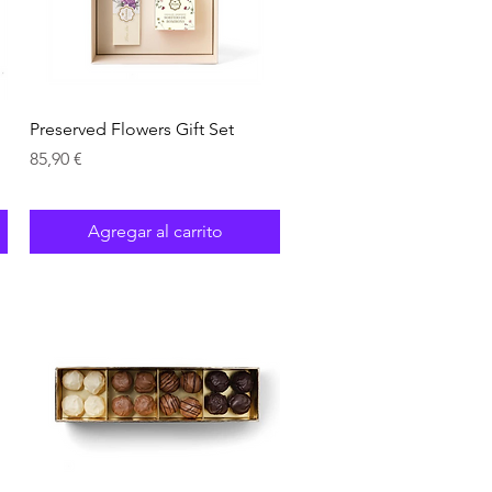
Vista rápida
Preserved Flowers Gift Set
Precio
85,90 €
Agregar al carrito