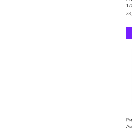
17
Pr
38
Pr
As