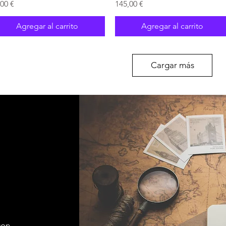
ecio
Precio
,00 €
145,00 €
Agregar al carrito
Agregar al carrito
Cargar más
con