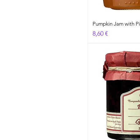
Pumpkin Jam with P
Cena
8,60 €