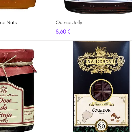
ine Nuts
Quince Jelly
Cena
8,60 €