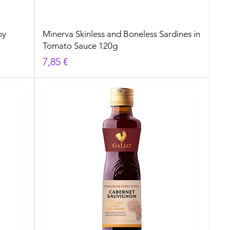
by
Minerva Skinless and Boneless Sardines in
Tomato Sauce 120g
Cena
7,85 €