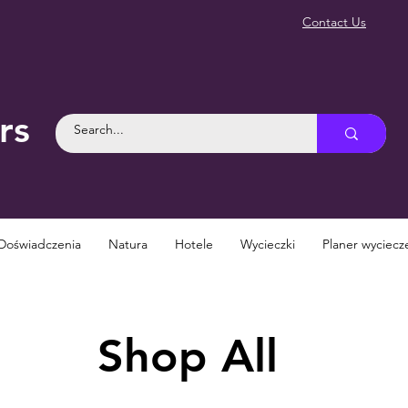
Contact Us
rs
Doświadczenia
Natura
Hotele
Wycieczki
Planer wyciecz
Shop All