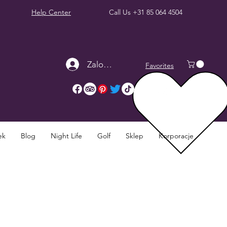
Help Center
Call Us
+31 85 064 4504
Zaloguj się
Favorites
ek
Blog
Night Life
Golf
Sklep
Korporacje