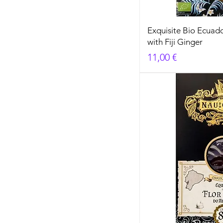
Exquisite Bio Ecuad
with Fiji Ginger
Cena
11,00 €