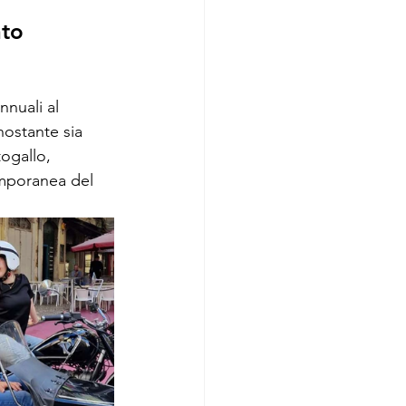
nto
nnuali al 
ostante sia 
togallo, 
mporanea del 