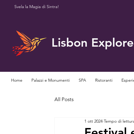
Svela la Magia di Sintra!
Lisbon Explore
Home
Palazzi e Monumenti
SPA
Ristoranti
Esperi
All Posts
1 ott 2024
Tempo di lettur
Festival 