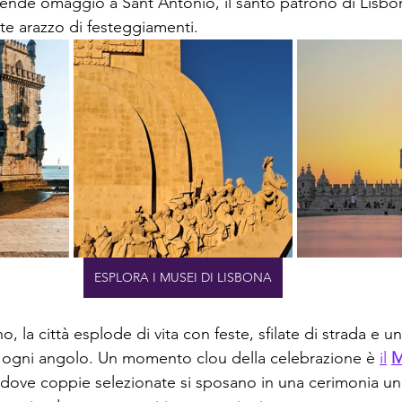
rende omaggio a Sant'Antonio, il santo patrono di Lisbon
nte arazzo di festeggiamenti.
ESPLORA I MUSEI DI LISBONA
o, la città esplode di vita con feste, sfilate di strada e u
e ogni angolo. Un momento clou della celebrazione è 
il
M
 dove coppie selezionate si sposano in una cerimonia un