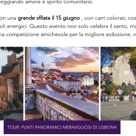
oleggiando amore e spirito comunitario.
con una 
grande sfilata il 15 giugno
 , con carri colorati, co
coli energici. Questo evento non solo celebra il santo, ma
 una competizione amichevole per la migliore esibizione,
TOUR: PUNTI PANORAMICI MERAVIGLIOSI DI LISBONA