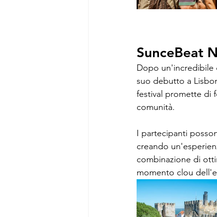
SunceBeat N
Dopo un'incredibile co
suo debutto a Lisbon
festival promette di 
comunità.
I partecipanti posson
creando un'esperienza
combinazione di otti
momento clou dell'e