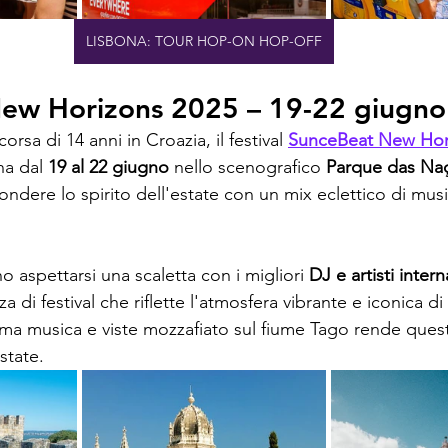
LISBONA: TOUR HOP-ON HOP-OFF
ew Horizons 2025 – 19-22 giugno
rsa di 14 anni in Croazia, il festival 
SunceBeat New Hor
a dal 
19 al 22 giugno
 nello scenografico 
Parque das Na
fondere lo spirito dell'estate con un mix eclettico di musi
o aspettarsi una scaletta con i migliori 
DJ e artisti intern
 di festival che riflette l'atmosfera vibrante e iconica di
ma musica e viste mozzafiato sul fiume Tago rende ques
state.