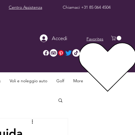
Centro Assistenza
Chiamaci
+31 85 064 4504
Accedi
Favorites
g
Voli e noleggio auto
Golf
More
guida