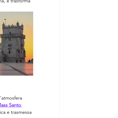
a, e trasforma 
n'atmosfera 
ass Santo 
ica e trasmessa 