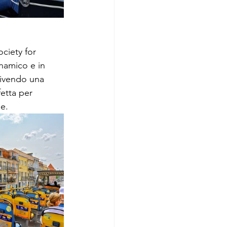
ciety for 
namico e in 
vivendo una 
etta per 
le.