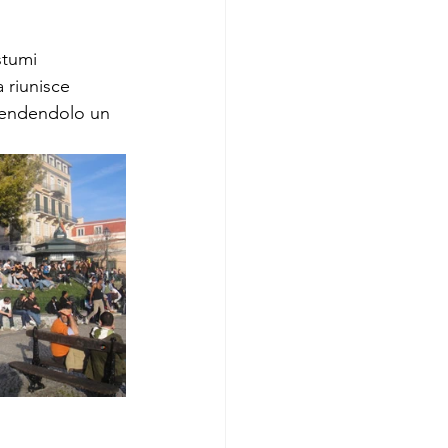
stumi 
 riunisce 
 rendendolo un 