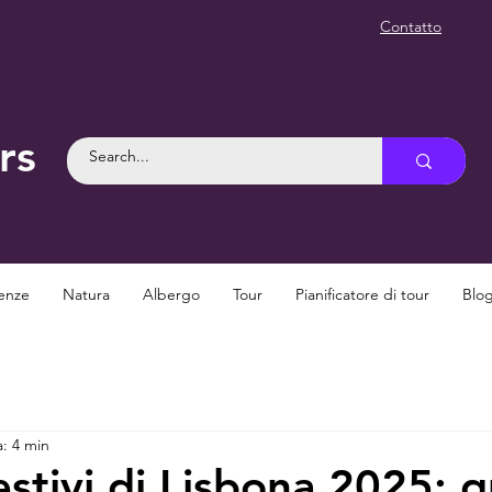
Contatto
rs
enze
Natura
Albergo
Tour
Pianificatore di tour
Blo
a: 4 min
estivi di Lisbona 2025: 