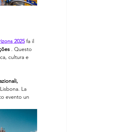
izons 2025
 fa il 
ções
 . Questo 
ca, cultura e 
azionali,
 Lisbona. La 
to evento un 