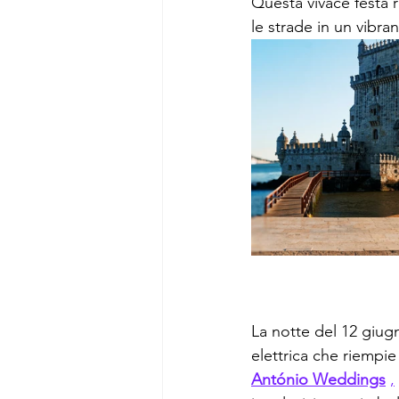
Questa vivace festa 
le strade in un vibra
La notte del 12 giugn
elettrica che riempi
António Weddings
,