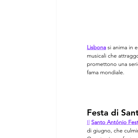
Lisbona
 si anima in e
musicali che attraggo
promettono una serie 
fama mondiale.
Festa di San
Il
Santo António Fest
di giugno, che culmin