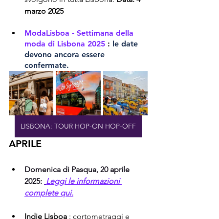
marzo 2025
ModaLisboa - Settimana della 
moda di Lisbona 2025
:
le date 
devono ancora essere 
confermate.
LISBONA: TOUR HOP-ON HOP-OFF
APRILE
Domenica di Pasqua, 20 aprile 
2025:
Leggi le informazioni 
complete qui.
Indie Lisboa
 : cortometraggi e 