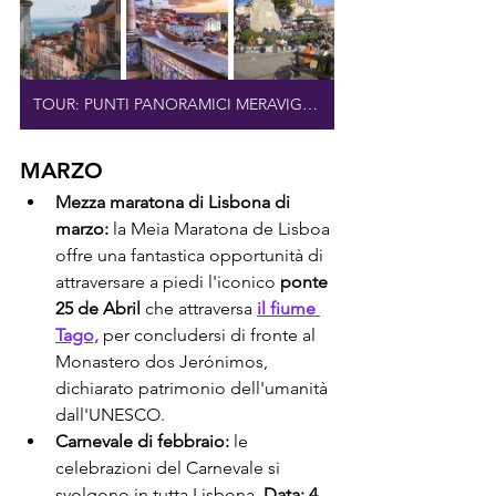
TOUR: PUNTI PANORAMICI MERAVIGLIOSI DI LISBONA
MARZO
Mezza maratona di Lisbona di 
marzo:
 la Meia Maratona de Lisboa 
offre una fantastica opportunità di 
attraversare a piedi l'iconico 
ponte 
25 de Abril
 che attraversa 
il fiume 
Tago,
 per concludersi di fronte al 
Monastero dos Jerónimos, 
dichiarato patrimonio dell'umanità 
dall'UNESCO.
Carnevale di febbraio:
 le 
celebrazioni del Carnevale si 
svolgono in tutta Lisbona. 
Data: 4 