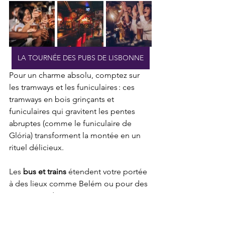
LA TOURNÉE DES PUBS DE LISBONNE
Pour un charme absolu, comptez sur 
les tramways et les funiculaires : ces 
tramways en bois grinçants et 
funiculaires qui gravitent les pentes 
abruptes (comme le funiculaire de 
Glória) transforment la montée en un 
rituel délicieux.
Les 
bus et trains
 étendent votre portée 
à des lieux comme Belém ou pour des 
excursions d’une journée à Sintra et 
Cascais (souvent incluses avec la 
Lisboa Card).