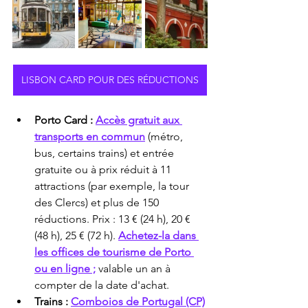
LISBON CARD POUR DES RÉDUCTIONS
Porto Card :
Accès gratuit aux 
transports en commun
 (métro, 
bus, certains trains) et entrée 
gratuite ou à prix réduit à 11 
attractions (par exemple, la tour 
des Clercs) et plus de 150 
réductions. Prix : 13 € (24 h), 20 € 
(48 h), 25 € (72 h). 
Achetez-la dans 
les offices de tourisme de Porto 
ou en ligne ;
 valable un an à 
compter de la date d'achat.
Trains :
Comboios de Portugal (CP)