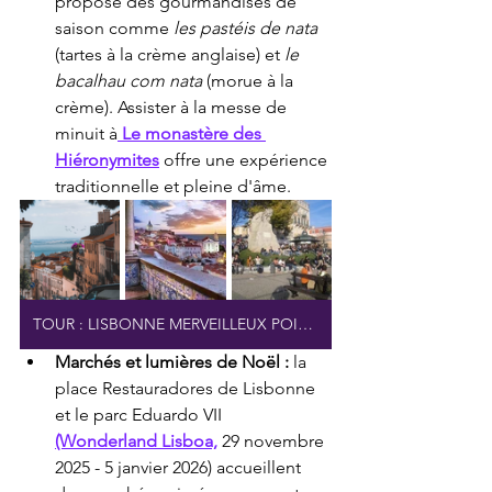
propose des gourmandises de 
saison comme 
les pastéis de nata
(tartes à la crème anglaise) et 
le 
bacalhau com nata
 (morue à la 
crème). Assister à la messe de 
minuit à
Le monastère des 
Hiéronymites
 offre une expérience 
traditionnelle et pleine d'âme.
TOUR : LISBONNE MERVEILLEUX POINTS DE VUE
Marchés et lumières de Noël :
 la 
place Restauradores de Lisbonne 
et le parc Eduardo VII 
(Wonderland Lisboa,
 29 novembre 
2025 - 5 janvier 2026) accueillent 