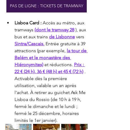
PAS DE LIGNE : TICKETS DE TRAMWAY
Lisboa Card :
 Accès au métro, aux 
tramways 
(dont le tramway 28
 ), aux 
bus et aux trains 
de Lisbonne
 vers 
Sintra/Cascais.
 Entrée gratuite à 39 
attractions (par exemple, 
la tour de 
Belém et le monastère des 
Hiéronymites)
 et réductions. 
Prix : 
22 € (24 h), 36 € (48 h) et 45 € (72 h)
 . 
Activable dès la première 
utilisation, valable un an après 
l'achat. À retirer au guichet Ask Me 
Lisboa du Rossio (de 10 h à 19 h, 
fermé le dimanche et le lundi ; 
fermé le 25 décembre, horaires 
limités le 1er janvier).