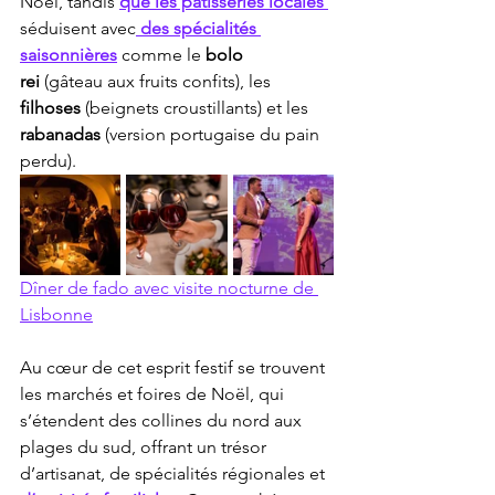
Noël, tandis 
que les pâtisseries locales 
séduisent avec
 des spécialités 
saisonnières
 comme le 
bolo 
rei
 (gâteau aux fruits confits), les 
filhoses
 (beignets croustillants) et les 
rabanadas
 (version portugaise du pain 
perdu).
Dîner de fado avec visite nocturne de 
Lisbonne
Au cœur de cet esprit festif se trouvent 
les marchés et foires de Noël, qui 
s’étendent des collines du nord aux 
plages du sud, offrant un trésor 
d’artisanat, de spécialités régionales et 