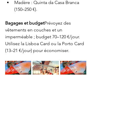
Madère : Quinta da Casa Branca 
(150–250 €).
Bagages et budget
Prévoyez des 
vêtements en couches et un 
imperméable ; budget 70–120 €/jour. 
Utilisez la Lisboa Card ou la Porto Card 
(13–21 €/jour) pour économiser.
FUNCHAL : BUS TOURISTIQUE
Étiquette culturelle
Saluez d’une bise, 
dînez tard et goûtez la ginjinha ou le 
porto. Surveillez vos affaires.