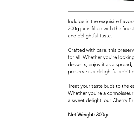
Indulge in the exquisite flavor
300g jar is filled with the fine
and delightful taste.
Crafted with care, this preserv
for all. Whether you're lookin
desserts, enjoy it as a spread, 
preserve is a delightful additi
Treat your taste buds to the e
Whether you're a connoisseur o
a sweet delight, our Cherry Pr
Net Weight: 300gr