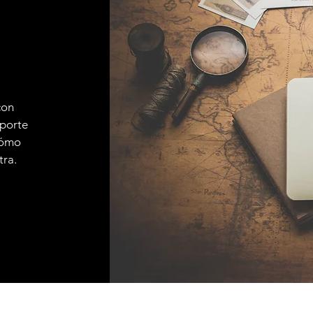
con
sporte
 cómo
tra.