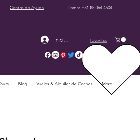
Centro de Ayuda
Llamar
+31 85 064 4504
Iniciar sesión
Favoritos
Tours
Blog
Vuelos & Alquiler de Coches
More