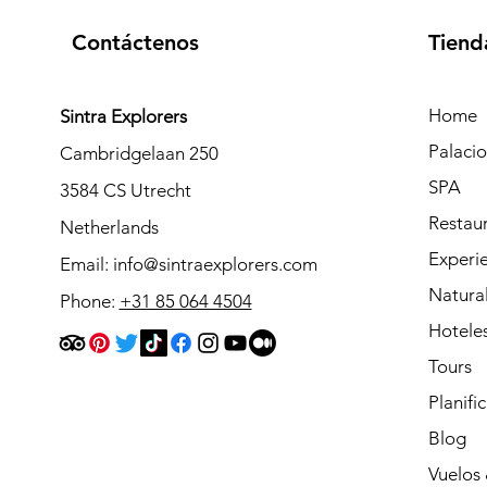
Contáctenos
Tiend
Home
Sintra Explorers
Palaci
Cambridgelaan 250
SPA
3584 CS Utrecht
Restau
Netherlands
Experie
Email:
info@sintraexplorers.com
Natura
Phone:
+31 85 064 4504
Hotele
Tours
Planifi
Blog
Vuelos 