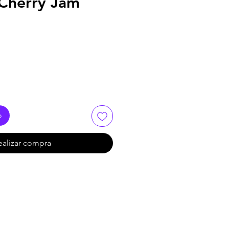
 Cherry Jam
o
ealizar compra