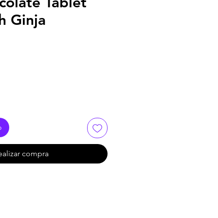
olate Tablet
th Ginja
o
ealizar compra