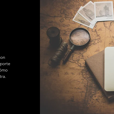
con
sporte
 cómo
tra.