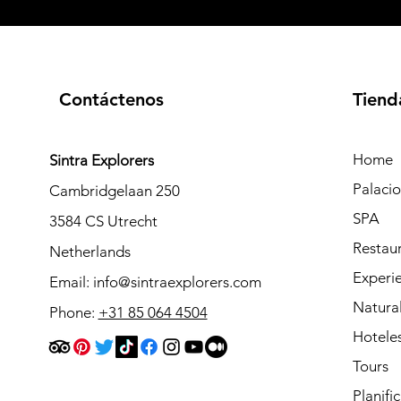
Contáctenos
Tiend
Home
Sintra Explorers
Palaci
Cambridgelaan 250
SPA
3584 CS Utrecht
Restau
Netherlands
Experie
Email:
info@sintraexplorers.com
Natura
Phone:
+31 85 064 4504
Hotele
Tours
Planifi