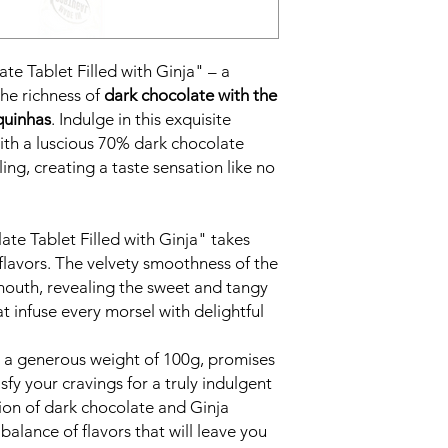
te Tablet Filled with Ginja" – a
the richness of
dark chocolate with the
iquinhas
. Indulge in this exquisite
with a luscious 70% dark chocolate
ling, creating a taste sensation like no
te Tablet Filled with Ginja" takes
flavors. The velvety smoothness of the
mouth, revealing the sweet and tangy
t infuse every morsel with delightful
th a generous weight of 100g, promises
sfy your cravings for a truly indulgent
ion of dark chocolate and Ginja
balance of flavors that will leave you