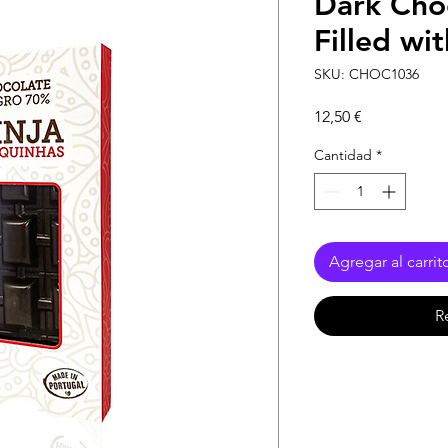
Dark Choc
Filled wi
SKU: CHOC1036
Precio
12,50 €
Cantidad
*
Agregar al carrit
R