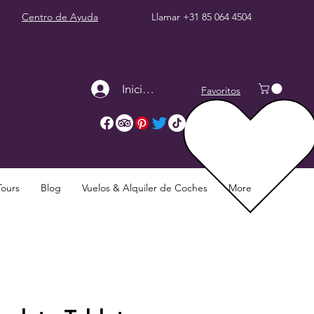
Centro de Ayuda
Llamar
+31 85 064 4504
Iniciar sesión
Favoritos
Tours
Blog
Vuelos & Alquiler de Coches
More