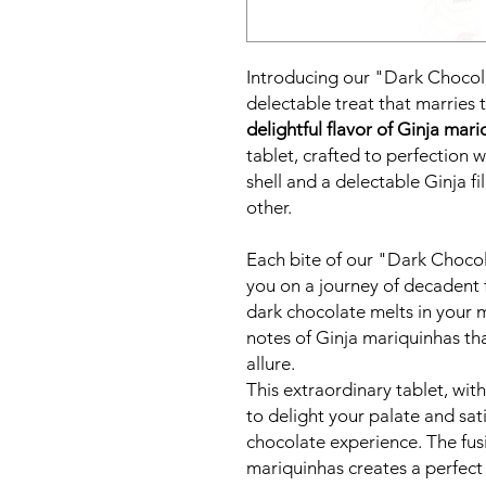
Introducing our "Dark Chocola
delectable treat that marries 
delightful flavor of Ginja mar
tablet, crafted to perfection 
shell and a delectable Ginja fil
other.
Each bite of our "Dark Chocola
you on a journey of decadent 
dark chocolate melts in your 
notes of Ginja mariquinhas tha
allure.
This extraordinary tablet, wi
to delight your palate and sati
chocolate experience. The fus
mariquinhas creates a perfect 