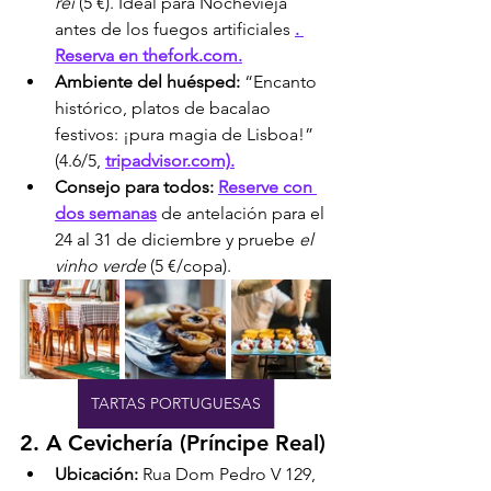
rei
 (5 €). Ideal para Nochevieja 
antes de los fuegos artificiales 
. 
Reserva en thefork.com.
Ambiente del huésped:
 “Encanto 
histórico, platos de bacalao 
festivos: ¡pura magia de Lisboa!” 
(4.6/5, 
tripadvisor.com).
Consejo para todos:
Reserve con 
dos semanas
 de antelación para el 
24 al 31 de diciembre y pruebe 
el 
vinho verde
 (5 €/copa).
TARTAS PORTUGUESAS
2. A Cevichería (Príncipe Real)
Ubicación:
 Rua Dom Pedro V 129, 