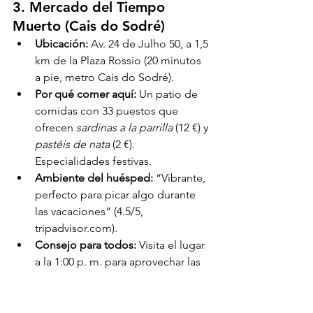
3. Mercado del Tiempo 
Muerto (Cais do Sodré)
Ubicación:
 Av. 24 de Julho 50, a 1,5 
km de la Plaza Rossio (20 minutos 
a pie, metro Cais do Sodré).
Por qué comer aquí:
 Un patio de 
comidas con 33 puestos que 
ofrecen 
sardinas a la parrilla
 (12 €) y 
pastéis de nata
 (2 €). 
Especialidades festivas.
Ambiente del huésped:
 “Vibrante, 
perfecto para picar algo durante 
las vacaciones” (4.5/5, 
tripadvisor.com).
Consejo para todos:
 Visita el lugar 
a la 1:00 p. m. para aprovechar las 
ofertas de almuerzo; prueba 
la 
ginjinha
 (3 €) en los bares cercanos.