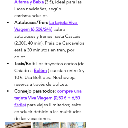
Alfama y Baixa
 (3 €), ideal para las 
luces navideñas, según 
carrismundus.pt.
Autobuses/Tren:
La tarjeta Viva 
Viagem (6,50€/24h)
 cubre 
autobuses y trenes hasta Cascais 
(2,30€, 40 min). Praia de Carcavelos 
está a 30 minutos en tren, por 
cp.pt.
Taxis/Bolt:
 Los trayectos cortos (de 
Chiado a 
Belém
 ) cuestan entre 5 y 
10 €. Usa Bolt para Nochevieja; 
reserva a través de bolt.eu.
Consejo para todos:
compre una 
tarjeta Viva Viagem (0,50 € + 6,50 
€/día)
 para viajes ilimitados; evite 
conducir debido a las multitudes 
de las vacaciones.