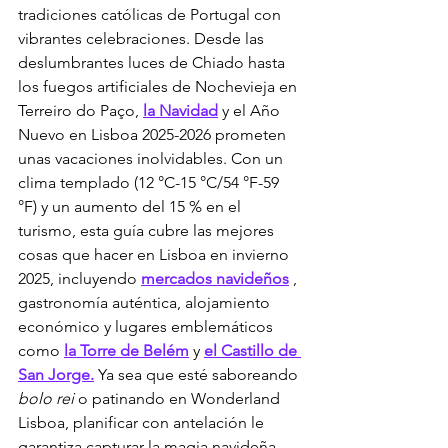
tradiciones católicas de Portugal con 
vibrantes celebraciones. Desde las 
deslumbrantes luces de Chiado hasta 
los fuegos artificiales de Nochevieja en 
Terreiro do Paço, 
la Navidad
 y el Año 
Nuevo en Lisboa 2025-2026 prometen 
unas vacaciones inolvidables. Con un 
clima templado (12 °C-15 °C/54 °F-59 
°F) y un aumento del 15 % en el 
turismo, esta guía cubre las mejores 
cosas que hacer en Lisboa en invierno 
2025, incluyendo 
mercados navideños
 , 
gastronomía auténtica, alojamiento 
económico y lugares emblemáticos 
como 
la Torre de Belém
 y 
el Castillo de 
San Jorge.
 Ya sea que esté saboreando 
bolo rei
 o patinando en Wonderland 
Lisboa, planificar con antelación le 
garantiza capturar la magia navideña 