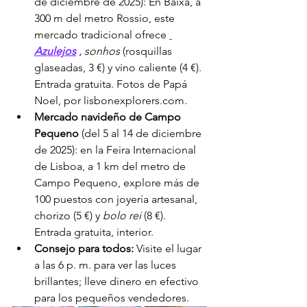
de diciembre de 2025): En Baixa, a 
300 m del metro Rossio, este 
mercado tradicional ofrece 
Azulejos
,
sonhos
 (rosquillas 
glaseadas, 3 €) y vino caliente (4 €). 
Entrada gratuita. Fotos de Papá 
Noel, por lisbonexplorers.com.
Mercado navideño de Campo 
Pequeno
 (del 5 al 14 de diciembre 
de 2025): en la Feira Internacional 
de Lisboa, a 1 km del metro de 
Campo Pequeno, explore más de 
100 puestos con joyería artesanal, 
chorizo (5 €) y 
bolo rei
 (8 €). 
Entrada gratuita, interior.
Consejo para todos:
 Visite el lugar 
a las 6 p. m. para ver las luces 
brillantes; lleve dinero en efectivo 
para los pequeños vendedores.