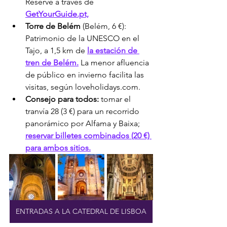
Reserve a través de 
GetYourGuide.pt,
Torre de Belém
 (Belém, 6 €): 
Patrimonio de la UNESCO en el 
Tajo, a 1,5 km de 
la estación de 
tren de Belém.
 La menor afluencia 
de público en invierno facilita las 
visitas, según loveholidays.com.
Consejo para todos:
 tomar el 
tranvía 28 (3 €) para un recorrido 
panorámico por Alfama y Baixa; 
reservar billetes combinados (20 €) 
para ambos sitios.
ENTRADAS A LA CATEDRAL DE LISBOA