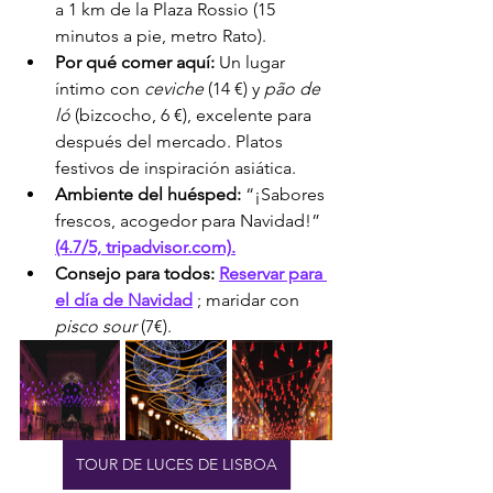
a 1 km de la Plaza Rossio (15 
minutos a pie, metro Rato).
Por qué comer aquí:
 Un lugar 
íntimo con 
ceviche
 (14 €) y 
pão de 
ló
 (bizcocho, 6 €), excelente para 
después del mercado. Platos 
festivos de inspiración asiática.
Ambiente del huésped:
 “¡Sabores 
frescos, acogedor para Navidad!” 
(4.7/5, tripadvisor.com).
Consejo para todos:
Reservar para 
el día de Navidad
 ; maridar con 
pisco sour
 (7€).
TOUR DE LUCES DE LISBOA