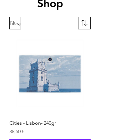
Shop
Filtruj
Cities - Lisbon- 240gr
Cena
38,50 €