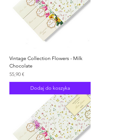
Vintage Collection Flowers - Milk
Chocolate
Cena
55,90 €
Dodaj do koszyka