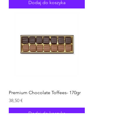
Dodaj do koszyka
Premium Chocolate Toffees- 170gr
Cena
38,50 €
Dodaj do koszyka