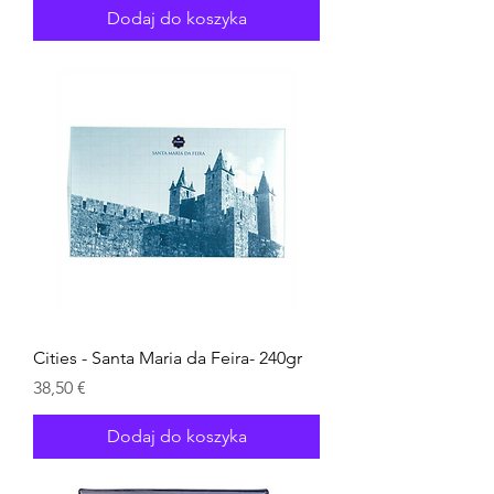
Dodaj do koszyka
Cities - Santa Maria da Feira- 240gr
Cena
38,50 €
Dodaj do koszyka