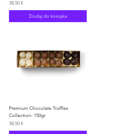
Cena
38,50 €
Dodaj do koszyka
Premium Chocolate Truffles
Collection- 150gr
Cena
38,50 €