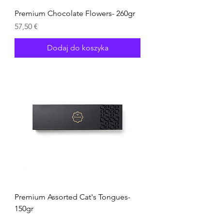
Premium Chocolate Flowers- 260gr
Cena
57,50 €
Dodaj do koszyka
Premium Assorted Cat's Tongues-
150gr