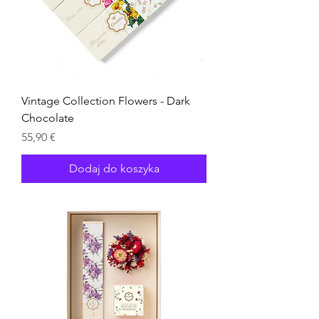
Vintage Collection Flowers - Dark
Chocolate
Cena
55,90 €
Dodaj do koszyka