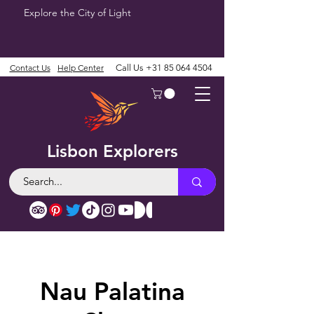
Explore the City of Light
Contact Us
Help Center
Call Us
+31 85 064 4504
Lisbon Explorers
Nau Palatina