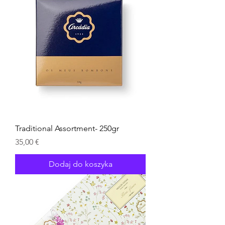
Traditional Assortment- 250gr
Cena
35,00 €
Dodaj do koszyka