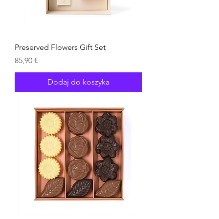
Preserved Flowers Gift Set
Cena
85,90 €
Dodaj do koszyka