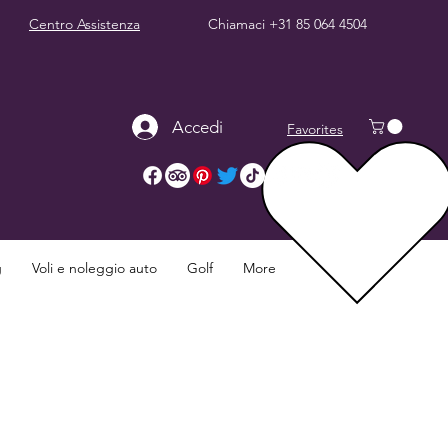
Centro Assistenza
Chiamaci
+31 85 064 4504
Accedi
Favorites
g
Voli e noleggio auto
Golf
More