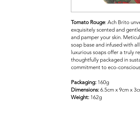
Tomato Rouge
: Ach Brito unv
exquisitely scented and gentl
and pamper your skin. Meticul
soap base and infused with all
luxurious soaps offer a truly 
thoughtfully packaged in susta
commitment to eco-conscious
Packaging:
160g
Dimensions:
6.5cm x 9cm x 3
Weight:
162g