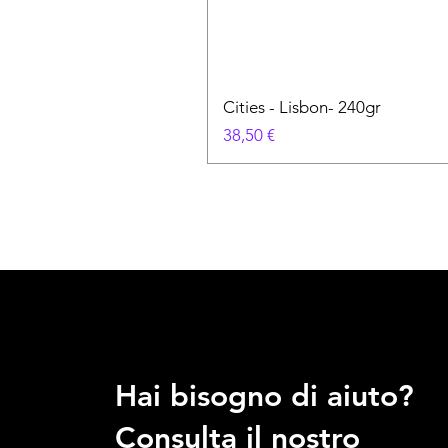
Cities - Lisbon- 240gr
Prezzo
38,50 €
Hai bisogno di aiuto?
Consulta il nostro