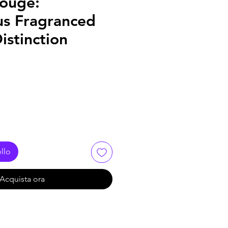
ouge:
us Fragranced
istinction
llo
Acquista ora