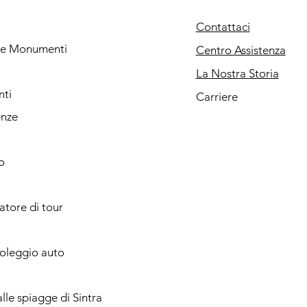
Contattaci
i e Monumenti
Centro Assistenza
La Nostra Storia
nti
Carriere
enze
o
catore di tour
noleggio auto
lle spiagge di Sintra