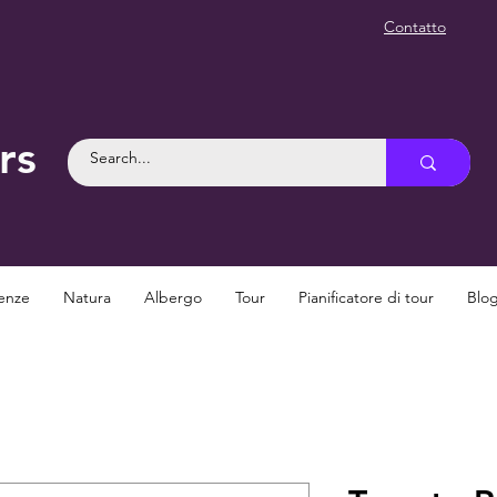
Contatto
rs
enze
Natura
Albergo
Tour
Pianificatore di tour
Blo