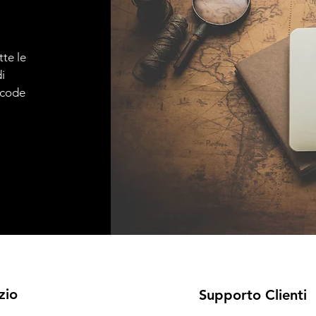
tte le
i
e code
zio
Supporto Clienti