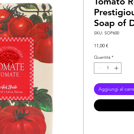
Tomato R
Prestigio
Soap of D
SKU: SOP600
Prezzo
11,00 €
Quantità
*
Aggiungi al carre