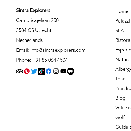
Sintra Explorers
Home
Cambridgelaan 250
Palazz
3584 CS Utrecht
SPA
Netherlands
Ristora
Esperi
Email:
info@sintraexplorers.com
Natura
Phone:
+31 85 064 4504
Alberg
Tour
Pianifi
Blog
Voli e 
Golf
Guida a