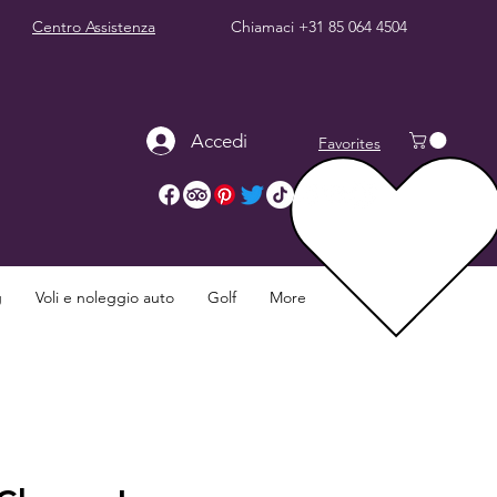
Centro Assistenza
Chiamaci
+31 85 064 4504
Accedi
Favorites
g
Voli e noleggio auto
Golf
More