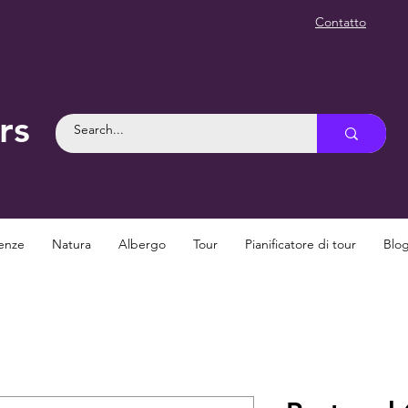
Contatto
rs
enze
Natura
Albergo
Tour
Pianificatore di tour
Blo