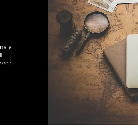
tte le
i
e code