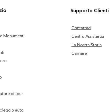
zio
Supporto Clienti
Contattaci
i e Monumenti
Centro Assistenza
La Nostra Storia
nti
Carriere
enze
o
catore di tour
noleggio auto