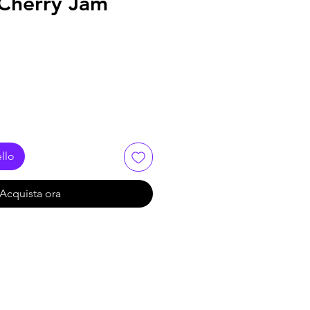
 Cherry Jam
llo
Acquista ora