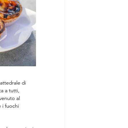
attedrale di 
 a tutti, 
venuto al 
e i fuochi 