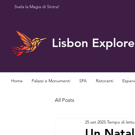
Svela la Magia di Sintra!
Lisbon Explore
Home
Palazzi e Monumenti
SPA
Ristoranti
Esperi
All Posts
25 set 2025
Tempo di lettu
Un Natal