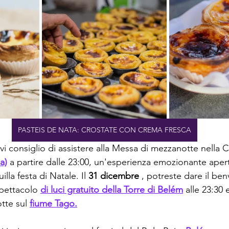
PASTEIS DE NATA: CROSTATE CON CREMA FRESCA
, vi consiglio di assistere alla Messa di mezzanotte nella C
a)
 a partire dalle 23:00, un'esperienza emozionante aperta
lla festa di Natale. Il 
31 dicembre
 , potreste dare il ben
pettacolo 
di luci gratuito della Torre di Belém
 alle 23:30 
tte sul 
fiume Tago.