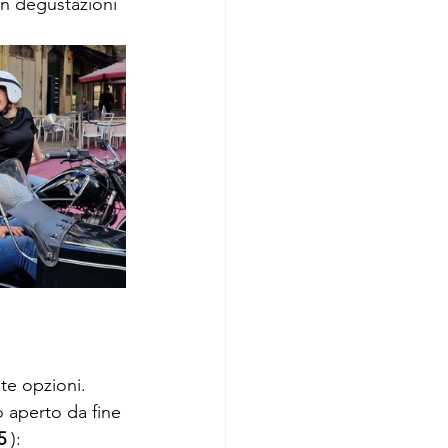
on degustazioni 
te opzioni. 
o aperto da fine 
5
 ): 