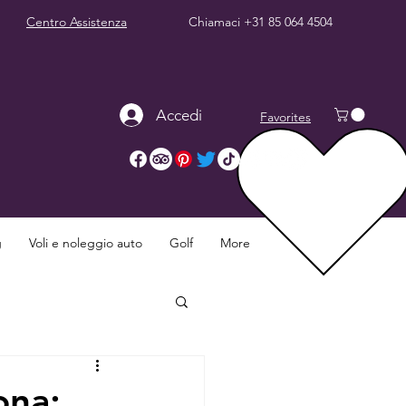
Centro Assistenza
Chiamaci
+31 85 064 4504
Accedi
Favorites
g
Voli e noleggio auto
Golf
More
ona: