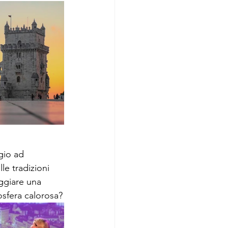
gio ad 
le tradizioni 
ggiare una 
osfera calorosa?