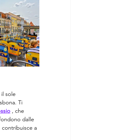
l sole 
isbona. Ti 
ossio
 , che 
ffondono dalle 
e contribuisce a 