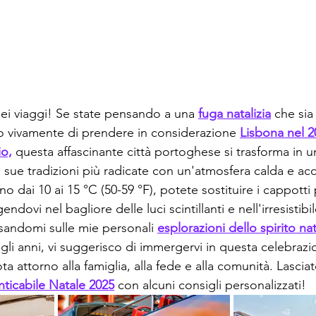
dei viaggi! Se state pensando a una 
fuga natalizia
 che sia
lio vivamente di prendere in considerazione 
Lisbona nel 2
io,
 questa affascinante città portoghese si trasforma in u
 sue tradizioni più radicate con un'atmosfera calda e ac
 dai 10 ai 15 °C (50-59 °F), potete sostituire i cappotti
endovi nel bagliore delle luci scintillanti e nell'irresistib
asandomi sulle mie personali 
esplorazioni dello spirito nat
gli anni, vi suggerisco di immergervi in questa celebrazi
 attorno alla famiglia, alla fede e alla comunità. Lasciat
ticabile Natale 2025
 con alcuni consigli personalizzati!