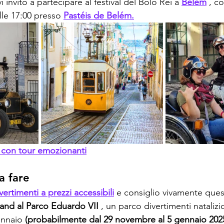
 vi invito a partecipare al festival del Bolo Rei a 
Belém
 , c
lle 17:00 presso 
Pastéis de Belém.
 con tour emozionanti
a fare
vertimenti a prezzi accessibili
 e consiglio vivamente ques
nd al Parco Eduardo VII
 , un parco divertimenti natalizi
ennaio 
(probabilmente dal 29 novembre al 5 gennaio 202