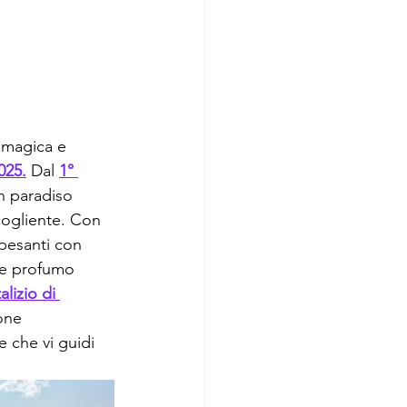
 magica e 
025.
 Dal 
1° 
n paradiso 
cogliente. Con 
 pesanti con 
ile profumo 
alizio di 
one 
e che vi guidi 