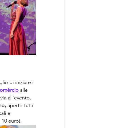
io di iniziare il 
omércio
 alle 
via all'evento. 
no,
 aperto tutti 
ali e 
 10 euro).