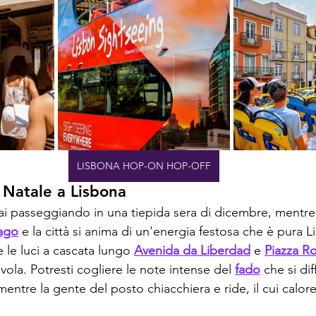
LISBONA HOP-ON HOP-OFF
 Natale a Lisbona
i passeggiando in una tiepida sera di dicembre, mentre i
ago
 e la città si anima di un'energia festosa che è pura L
 le luci a cascata lungo 
Avenida da Liberdad
 e 
Piazza R
vola. Potresti cogliere le note intense del 
fado
 che si di
mentre la gente del posto chiacchiera e ride, il cui calor