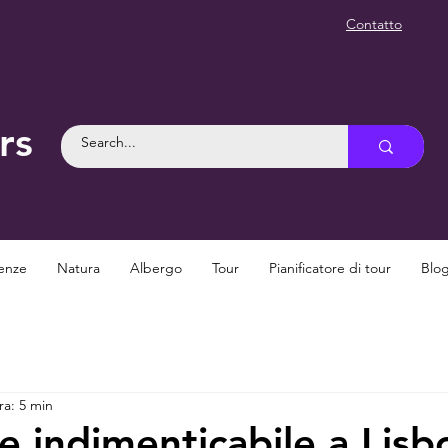
Contatto
rs
enze
Natura
Albergo
Tour
Pianificatore di tour
Blo
ra: 5 min
e indimenticabile a Lisb