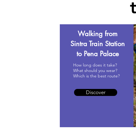
Walking from
Sintra Train Station
to Pena Palace
How long does it take?
What should you wear?
Which is the best route?
Discover