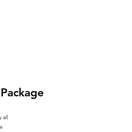
 Package
 all
na