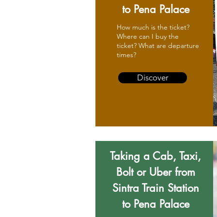
to Pena Palace
How much is the ticket?
Where can I buy the
ticket? What are departure
times?
Discover
Taking a Cab, Taxi,
Bolt or Uber from
Sintra Train Station
to Pena Palace