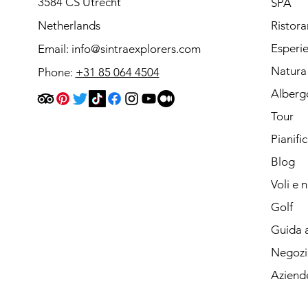
3584 CS Utrecht
SPA
Netherlands
Ristora
Esperi
Email:
info@sintraexplorers.com
Natura
Phone:
+31 85 064 4504
Alberg
Tour
Pianifi
Blog
Voli e 
Golf
Guida a
Negozi
Aziend