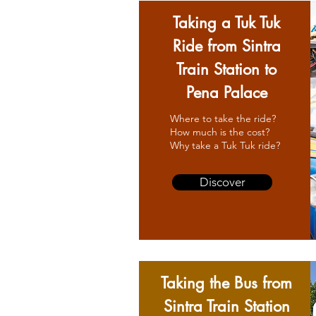
Taking a Tuk Tuk
Ride from Sintra
Train Station to
Pena Palace
Where to take the ride?
How much is the cost?
Why take a Tuk Tuk ride?
Discover
Taking the Bus from
Sintra Train Station