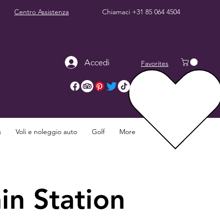
Centro Assistenza
Chiamaci
+31 85 064 4504
Accedi
Favorites
g
Voli e noleggio auto
Golf
More
in Station