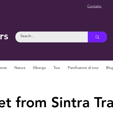
Contatto
rs
enze
Natura
Albergo
Tour
Pianificatore di tour
Blo
t from Sintra Tra