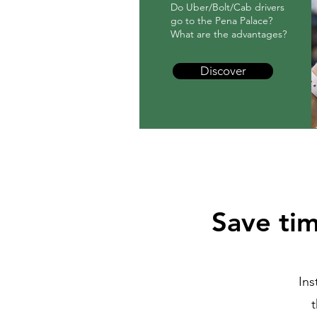
Do Uber/Bolt/Cab drivers
go to the Pena Palace?
What are the advantages?
Discover
Save ti
Ins
t