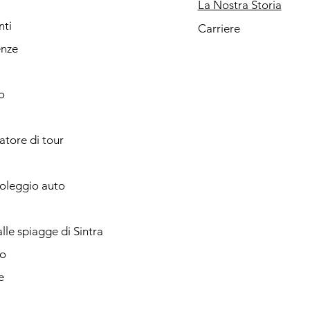
La Nostra Storia
nti
Carriere
enze
o
catore di tour
noleggio auto
lle spiagge di Sintra
o
e