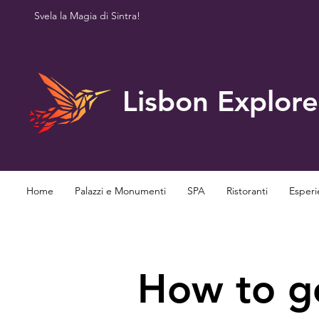
Svela la Magia di Sintra!
Lisbon Explore
Home
Palazzi e Monumenti
SPA
Ristoranti
Esperi
How to ge