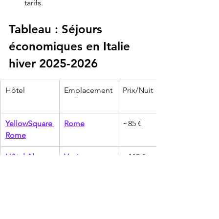
tarifs.
Tableau : Séjours 
économiques en Italie 
hiver 2025-2026
Hôtel
Emplacement
Prix/Nuit
YellowSquare 
Rome
~85 €
Rome
Hôtel Al 
Venise
~110 €
Codega
B&B Hôtel 
Milan
~90 €
Milan