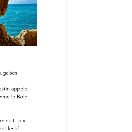
tugaises.
estin appelé 
mme le Bolo 
inuit, la « 
it festif.