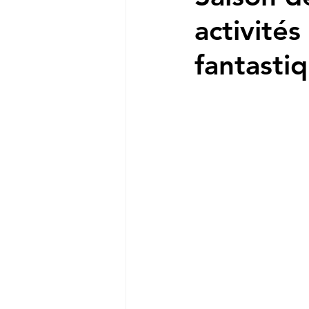
activité
fantasti