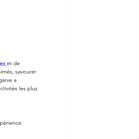
ves 
et de 
imés, savourer 
garve a 
tivités les plus 
xpérience 