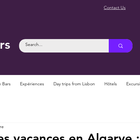
Contact Us
rs
e Bars
Expériences
Day trips from Lisbon
Hôtels
Excurs
re
es vacances en Algarve :