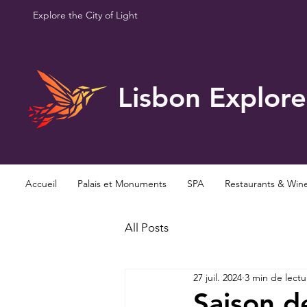
Explore the City of Light
Lisbon Explore
Accueil
Palais et Monuments
SPA
Restaurants & Win
All Posts
27 juil. 2024
3 min de lectu
Saison d