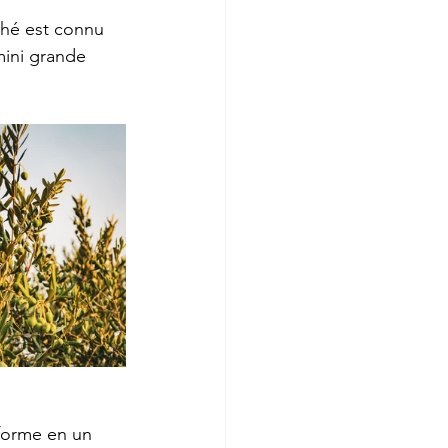
ché est connu 
mini grande 
forme en un 