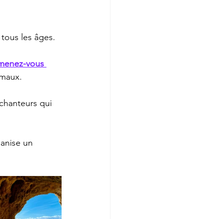
tous les âges.
menez-vous 
imaux.
nchanteurs qui 
anise un 