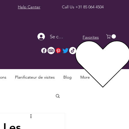
Help Center
Call Us
+31 85 064 4504
Se connecter
Favorites
ions
Planificateur de visites
Blog
More
 Les