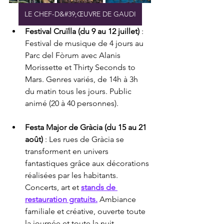
LE CHEF-D&#39;ŒUVRE DE GAUDI
Festival Cruïlla (du 9 au 12 juillet)
 : 
Festival de musique de 4 jours au 
Parc del Fòrum avec Alanis 
Morissette et Thirty Seconds to 
Mars. Genres variés, de 14h à 3h 
du matin tous les jours. Public 
animé (20 à 40 personnes).
Festa Major de Gràcia (du 15 au 21 
août)
 : Les rues de Gràcia se 
transforment en univers 
fantastiques grâce aux décorations 
réalisées par les habitants. 
Concerts, art et 
stands de 
restauration gratuits.
 Ambiance 
familiale et créative, ouverte toute 
la journée et toute la nuit.