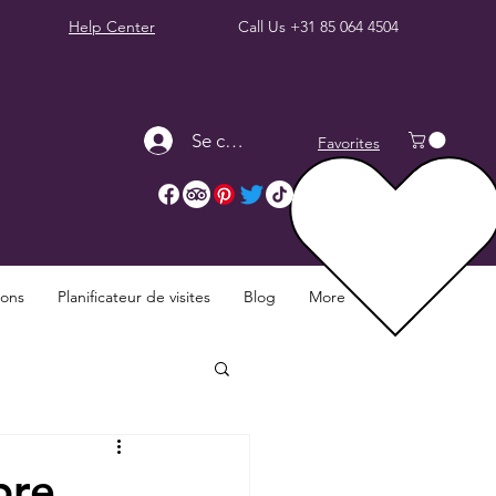
Help Center
Call Us
+31 85 064 4504
Se connecter
Favorites
ions
Planificateur de visites
Blog
More
bre