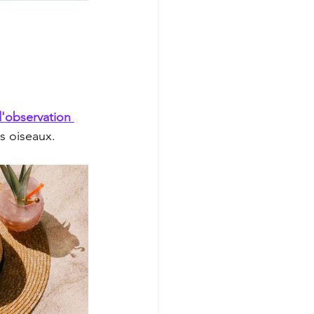
d'observation 
es oiseaux.