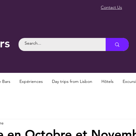
Contact Us
rs
e Bars
Expériences
Day trips from Lisbon
Hôtels
Excurs
re
e en Octobre et Novem