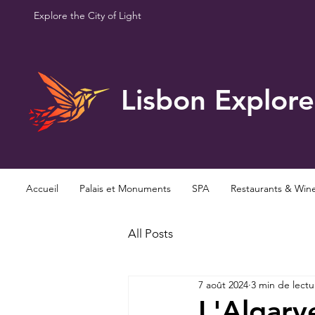
Explore the City of Light
Lisbon Explore
Accueil
Palais et Monuments
SPA
Restaurants & Win
All Posts
7 août 2024
3 min de lectu
L'Algarv