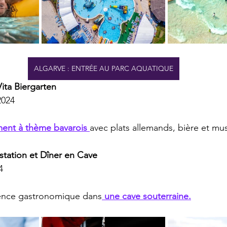
ALGARVE : ENTRÉE AU PARC AQUATIQUE
Vita Biergarten
2024
ent à thème bavarois 
avec plats allemands, bière et mus
tation et Dîner en Cave
4
ience gastronomique dans
 une cave souterraine.