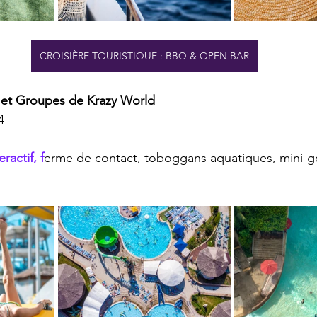
CROISIÈRE TOURISTIQUE : BBQ & OPEN BAR
e et Groupes de Krazy World
4
ractif, f
erme de contact, toboggans aquatiques, mini-go