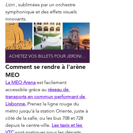
Lion
 , sublimées par un orchestre 
symphonique et des effets visuels 
innovants.
ACHETEZ VOS BILLETS POUR JERONIMOS EN LIGNE
Comment se rendre à l'arène 
MEO
La MEO Arena
 est facilement 
accessible grâce au 
réseau de 
transports en commun performant de 
Lisbonne.
 Prenez la ligne rouge du 
métro jusqu'à la station Oriente, juste à 
côté de la salle, ou les bus 708 et 728 
depuis le centre-ville. 
Les taxis et les 
VTC
 sont pratiques pour les départs 