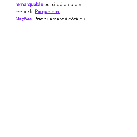
remarquable
 est situé en plein 
cœur du 
Parque das 
Nações.
 Pratiquement à côté du 
stade, il offre un confort inégalé et 
une touche de modernité.
Hôtel Melia Lisboa 
Oriente
 (environ 90 €/nuit) : 
Un 
choix économique à deux pas de 
la station de métro Oriente
 et de 
la MEO Arena. Idéal pour les 
voyageurs recherchant un 
hébergement abordable sans 
sacrifier la proximité des sites 
touristiques, avec des chambres 
confortables et un accès facile aux 
restaurants locaux.
Réservez tôt sur 
Trip.com
 pour vous 