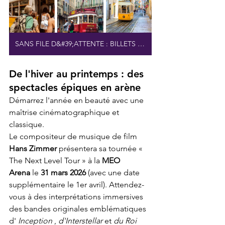
SANS FILE D&#39;ATTENTE : BILLETS DE TRAMWAY
De l'hiver au printemps : des 
spectacles épiques en arène
Démarrez l'année en beauté avec une 
maîtrise cinématographique et 
classique.
Le compositeur de musique de film 
Hans Zimmer
 présentera sa tournée « 
The Next Level Tour » à la 
MEO 
Arena
 le 
31 mars 2026
 (avec une date 
supplémentaire le 1er avril). Attendez-
vous à des interprétations immersives 
des bandes originales emblématiques 
d' 
Inception
 , 
d'Interstellar
 et 
du Roi 