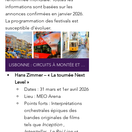
informations sont basées sur les 
annonces confirmées en janvier 2026. 
La programmation des festivals est 
susceptible d'évoluer.
LISBONNE : CIRCUITS À MONTÉE ET DESCENTE LIMITÉES
Hans Zimmer – « La tournée Next 
Level »
Dates : 31 mars et 1er avril 2026
Lieu : MEO Arena
Points forts : Interprétations 
orchestrales épiques des 
bandes originales de films 
tels que 
Inception
 , 
Interstellar
 , 
Le Roi Lion
 et 