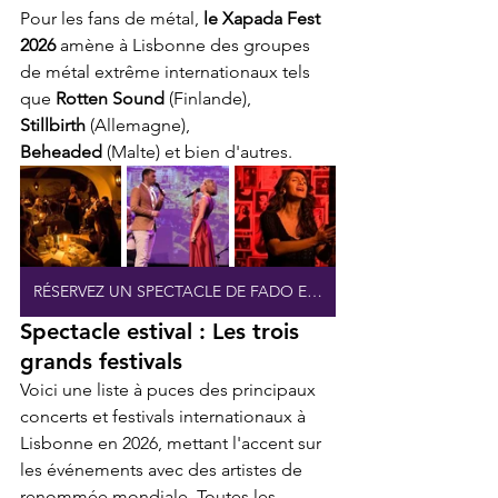
Pour les fans de métal, 
le Xapada Fest 
2026
 amène à Lisbonne des groupes 
de métal extrême internationaux tels 
que 
Rotten Sound
 (Finlande), 
Stillbirth
 (Allemagne), 
Beheaded
 (Malte) et bien d'autres.
RÉSERVEZ UN SPECTACLE DE FADO EN DIRECT AVEC DU PORTO
Spectacle estival : Les trois 
grands festivals
Voici une liste à puces des principaux 
concerts et festivals internationaux à 
Lisbonne en 2026, mettant l'accent sur 
les événements avec des artistes de 
renommée mondiale. Toutes les 