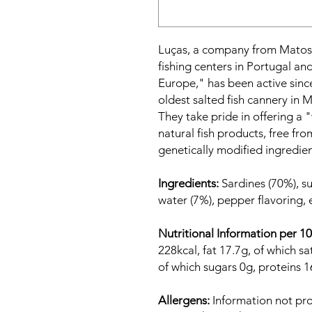
Luças, a company from Matosi
fishing centers in Portugal and
Europe," has been active sinc
oldest salted fish cannery in 
They take pride in offering a
natural fish products, free fro
genetically modified ingredients
Ingredients:
Sardines (70%), su
water (7%), pepper flavoring, 
Nutritional Information per 1
228kcal, fat 17.7g, of which s
of which sugars 0g, proteins 16
Allergens:
Information not pro