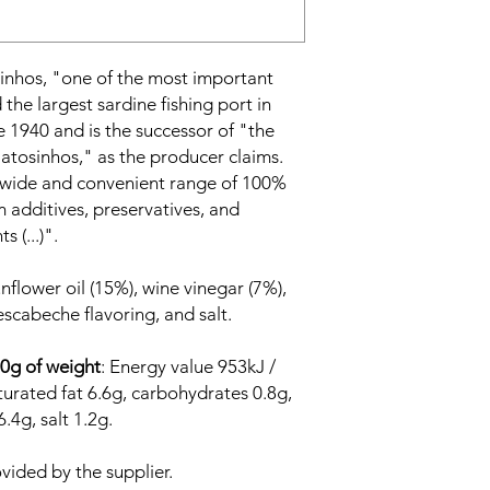
nhos, "one of the most important
 the largest sardine fishing port in
e 1940 and is the successor of "the
Matosinhos," as the producer claims.
 "wide and convenient range of 100%
m additives, preservatives, and
 (...)".
nflower oil (15%), wine vinegar (7%),
escabeche flavoring, and salt.
00g of weight
: Energy value 953kJ /
aturated fat 6.6g, carbohydrates 0.8g,
.4g, salt 1.2g.
vided by the supplier.