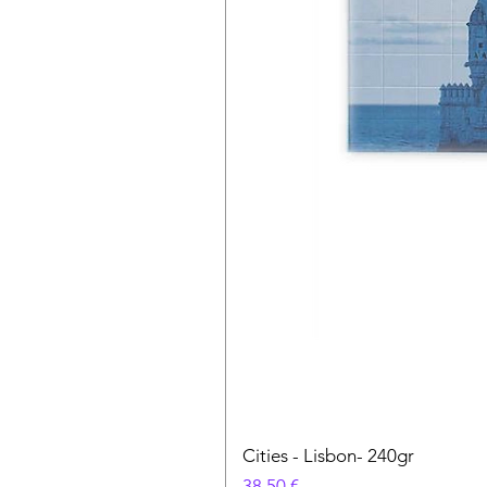
Cities - Lisbon- 240gr
Precio
38,50 €