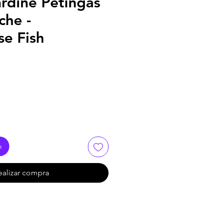
rdine Petingas
che -
se Fish
o
ealizar compra