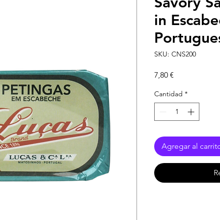
Savory Sa
in Escabe
Portugue
SKU: CNS200
Precio
7,80 €
Cantidad
*
Agregar al carrit
R