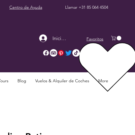
Centro de Ayuda
Llamar
+31 85 064 4504
Iniciar sesión
Favoritos
Tours
Blog
Vuelos & Alquiler de Coches
More