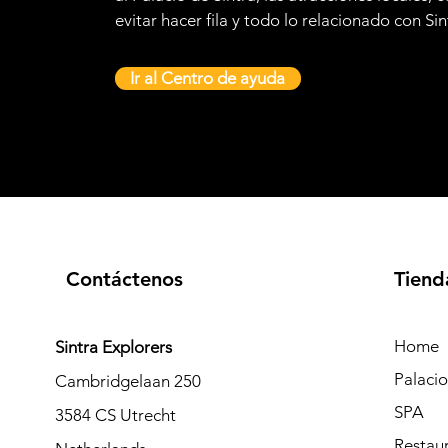
evitar hacer fila y todo lo relacionado con Sin
Ir al Centro de ayuda
Contáctenos
Tiend
Home
Sintra Explorers
Palaci
Cambridgelaan 250
SPA
3584 CS Utrecht
Restau