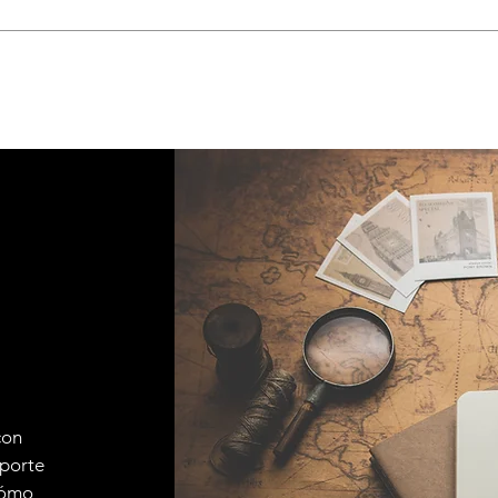
con
sporte
 cómo