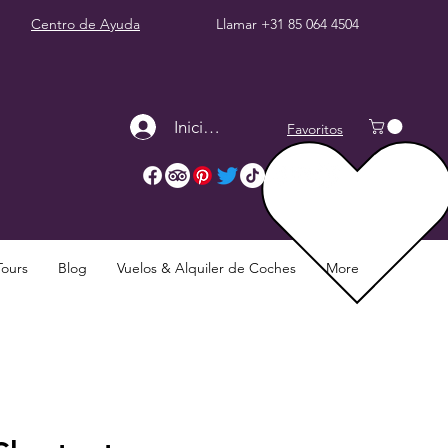
Centro de Ayuda
Llamar
+31 85 064 4504
Iniciar sesión
Favoritos
Tours
Blog
Vuelos & Alquiler de Coches
More