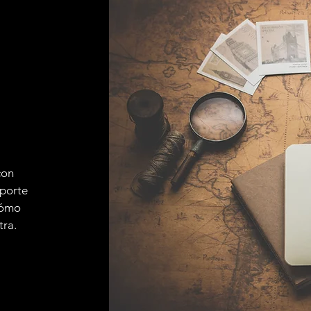
con
sporte
 cómo
tra.