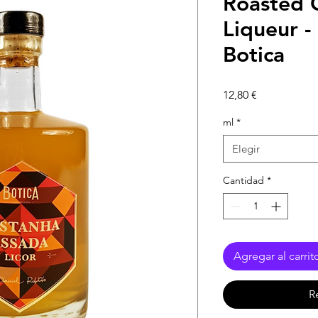
Roasted 
Liqueur -
Botica
Precio
12,80 €
ml
*
Elegir
Cantidad
*
Agregar al carrit
R