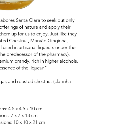
abores Santa Clara to seek out only
offerings of nature and apply their
them up for us to enjoy. Just like they
sted Chestnut, Marvão Ginginha,
l used in artisanal liqueurs under the
the predecessor of the pharmacy).
mium brandy, rich in higher alcohols,
essence of the liqueur."
gar, and roasted chestnut (clarinha
s: 4.5 x 4.5 x 10 cm
ns: 7 x 7 x 13 cm
ions: 10 x 10 x 21 cm