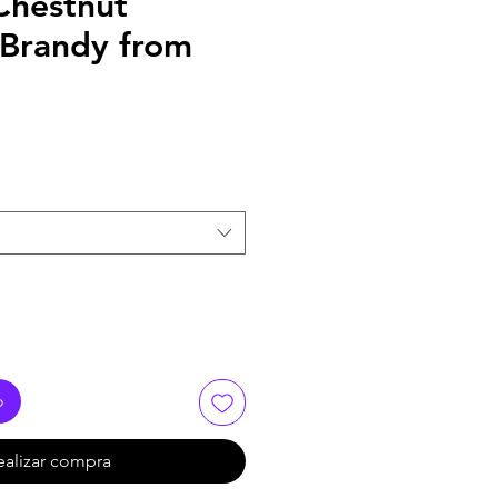
Chestnut
 Brandy from
o
ealizar compra