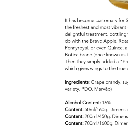
It has become customary for S
the freshest and most vibrant 
delightful treatment, bottling 
do with the Bravo Apple, Roa
Pennyroyal, or even Quince, al
Botica brand (once known as 
Then they simply added a "Pre
which gives wings to the true 
Ingredients
: Grape brandy, su
variety, PDO, Marvão)
Alcohol Content:
16%
Content:
50ml/160g. Dimension
Content:
200ml/450g. Dimensio
Content:
700ml/1600g. Dimens