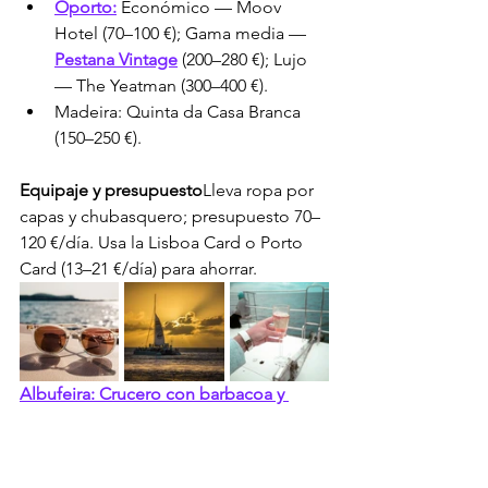
Oporto:
 Económico — Moov 
Hotel (70–100 €); Gama media — 
Pestana Vintage
 (200–280 €); Lujo 
— The Yeatman (300–400 €).
Madeira: Quinta da Casa Branca 
(150–250 €).
Equipaje y presupuesto
Lleva ropa por 
capas y chubasquero; presupuesto 70–
120 €/día. Usa la Lisboa Card o Porto 
Card (13–21 €/día) para ahorrar.
Albufeira: Crucero con barbacoa y 
barra libre
Etiqueta cultural
Saluda con un beso en 