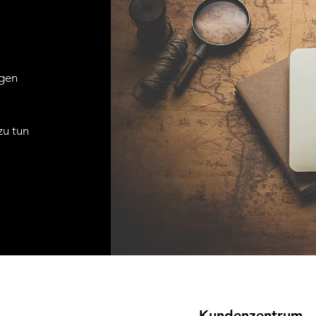
agen
zu tun
Kundenzentrum