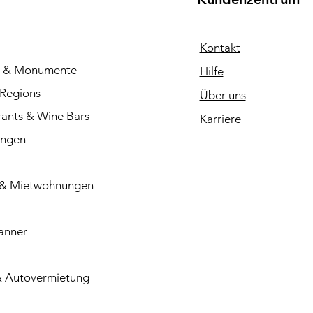
Kontakt
e & Monumente
Hilfe
 Regions
Über uns
rants & Wine Bars
Karriere
ungen
 & Mietwohnungen
anner
& Autovermietung