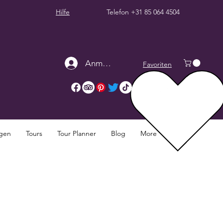
Hilfe
Telefon
+31 85 064 4504
Anmelden
Favoriten
ngen
Tours
Tour Planner
Blog
More