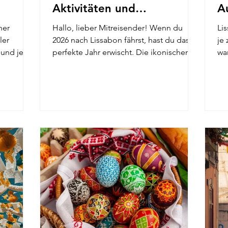
Aktivitäten und
A
Veranstaltungen
ner
Hallo, lieber Mitreisender! Wenn du
Lis
ler
2026 nach Lissabon fährst, hast du das
je 
 und jener
perfekte Jahr erwischt. Die ikonischen
wa
spät
Hügel der Stadt sind genauso steil, die
Aug
sabon für
Pastel de Nata genauso knusprig und
Sa
uf eure
die Energie? So mitreißend wie eh und
zu
 einmal
je. Ob du nur ein verlängertes
wü
lt sich
Wochenende oder ein paar Wochen
wi
, aber an
bleibst, Lissabon vereint den Charme
kö
äglich,
vergangener Zeiten mit dem frischen
un
Stadt,
Flair von 2026 – denk an Weltklasse-
ab
uss- und
Ausstellungen, Blockbuster-Filmfestivals
zu
, so
und die legendären Sommer-
Li
Straßenfeste,