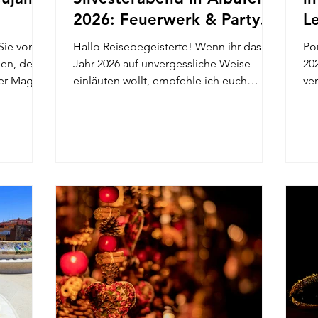
2026: Feuerwerk & Party-
L
Guide
Sie von
Hallo Reisebegeisterte! Wenn ihr das
Por
en, der
Jahr 2026 auf unvergessliche Weise
2025/26 in f
er Magie
einläuten wollt, empfehle ich euch
ve
Albufeira in Portugal für...
leb