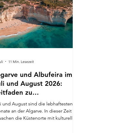
uli
11 Min. Lesezeit
lgarve und Albufeira im
uli und August 2026:
eitfaden zu
eranstaltungen und
li und August sind die lebhaftesten
ehenswürdigkeiten
nate an der Algarve. In dieser Zeit
wachen die Küstenorte mit kulturellen
sten, Open-Air-Konzerten,
eresfrüchtefestivals, Bootsausflügen