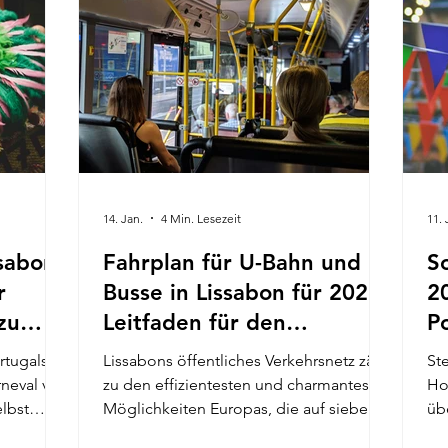
estival
wunderschöne portugiesische Mischung
Erf
 eines
aus feierlicher Tradition und fam
an
leb
14. Jan.
4 Min. Lesezeit
11. 
ssabon
Fahrplan für U-Bahn und
S
r
Busse in Lissabon für 2026:
2
zu
Leitfaden für den
P
en
öffentlichen Nahverkehr
Lissabons öffentliches Verkehrsnetz zählt
Ste
rneval von
zu den effizientesten und charmantesten
Ho
lbst
Möglichkeiten Europas, die auf sieben
über 
zt bin,
Hügeln erbaute Stadt zu erkunden. Auch
te