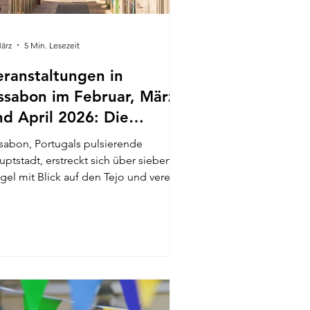
März
5 Min. Lesezeit
eranstaltungen in
issabon im Februar, März
nd April 2026: Die
ktuellsten Informationen
abon, Portugals pulsierende
uptstadt, erstreckt sich über sieben
l mit Blick auf den Tejo und vereint
storischen Charme mit moderner
ergie. Anfang 2026 (von Februar bis
i) bietet die Stadt ein aufregendes
ogramm mit zahlreichen
oßveranstaltungen – von riesigen
chmessen und
otechnologiekonferenzen bis hin zu
nzerten und Festivals mit großem