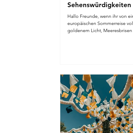
Sehenswürdigkeiten
Hallo Freunde, wenn ihr von ei
europäischen Sommerreise vol
goldenem Licht, Meeresbrisen
mühelosen Freude träumt, bis 
draußen zu sein, dann setzt Lis
Juni und Juli 2026 ganz oben a
Liste. Ich habe die Stadt schon
im Sommer besucht, und sie füh
dann einfach anders an – warm
den meisten Tagen nicht unertr
mit langen Abenden und einer 
die vor Leben pulsiert. Tejo-Fl
Belém-Turm-Tour Wetter: Warm