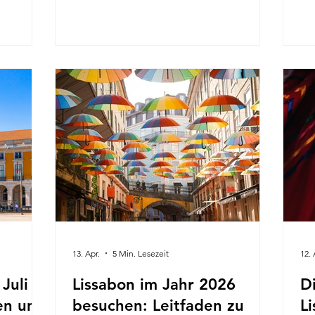
ll, dass
Resorts. Wenn der August in den
un
durch ihre
September übergeht, erwachen die
So
Städte Faro und Co. zum Leben. und
So
tionen
Albufeira Musikfestivals, kulturelle Feste,
als
in
Restaurants mit Außenbereich und
Fr
le
unvergessliche Küstenerlebnisse prägen
bi
nas
die Region. Warme Tage gehen in laue
Er
Abende über, historische Plätze bieten
po
Live-Auftrit
un
Er
13. Apr.
5 Min. Lesezeit
12. 
Juli
Lissabon im Jahr 2026
D
en und
besuchen: Leitfaden zu
L