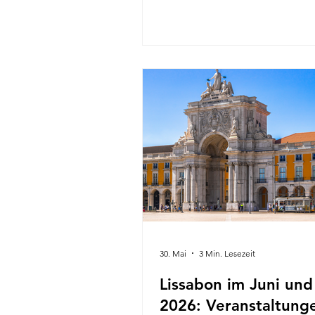
Sommer kommt, entdeckt schne
der wahre Charakter der Stadt 
Festes Majors – traditionelle
Stadtteilfeste, die seit Genera
gefeiert werden – zum Vorsche
kommt. Anders als kommerziel
Musikfestivals werden Barcelo
Nachbarschaftsfeste von den
Anwohnern selbst organisie
30. Mai
3 Min. Lesezeit
Lissabon im Juni und 
2026: Veranstaltung