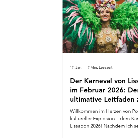
MED 2026, dem größten Musikf
der Algarve und ehrlich gesagt
dieser Ereig
17. Jan.
7 Min. Lesezeit
Der Karneval von Li
im Februar 2026: De
ultimative Leitfaden 
Terminen und Parad
Willkommen im Herzen von Portugals
kultureller Explosion – dem Ka
Lissabon 2026! Nachdem ich se
durch die bunten Straßen getan