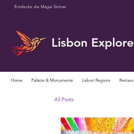
Entdecke die Magie Sintras
Lisbon Explore
Home
Paläste & Monumente
Lisbon Regions
Restaur
All Posts