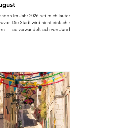
ugust
sabon im Jahr 2026 ruft mich lauter als
zuvor. Die Stadt wird nicht einfach nur
rm — sie verwandelt sich von Juni bis
ust in eine riesige, fröhliche, nach
rdinen duftende Feier. Egal, ob ihr
m ersten Mal dort seid und Instagram-
rdige Ausblicke sucht oder
ederkommt, weil ihr nicht fernbleiben
nnt — dieser Sommer ist voller
vergesslicher Energie. Ich habe die
solut besten Festivals
sammengestellt sowie Aktivitäten, die
ssabon wie ein Zuhause wirken