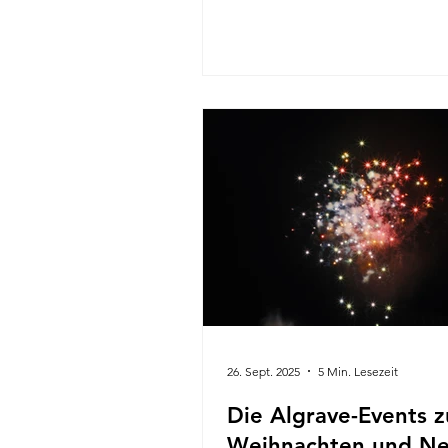
kann ich Ihnen versichern, dass
nicht nur ein Event ist; es ist ei
lebendige, pulsierende Feier, d
ihre freudige Umarmung zieht. 
vor Beginn der Fastenzeit veran
verwandelt dieses Festival, bek
„Carnaval de Lisboa“, die Stadt
Kaleidoskop aus Paraden, Mus
prachtvollen Kostümen.
26. Sept. 2025
5 Min. Lesezeit
Die Algrave-Events z
Weihnachten und Ne