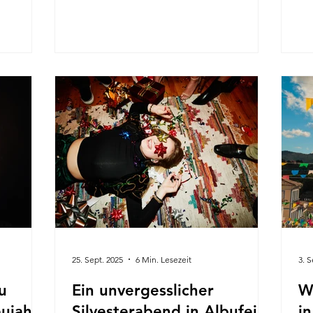
 dies
2026 ist das Netz zuverlässig, preiswert
go
ne
und touristenfreundlich und verbindet
un
ie Sie in
moderne U-Bahn-Linien mit den
Sard
Jährlich
legendären gelben Straßenbahnen und
Pi
staltet,
einer großen Busflotte von Carris. Ob
ha
annt als
Sie vom Flughafen ins historische
De
 in ein
Zentrum oder zwischen verschiedenen
de
ik und
Stadtteilen pendeln möchten – mit den
den F
Fahrplänen von U-Bahn und
Fes
Vol
25. Sept. 2025
6 Min. Lesezeit
3. S
u
Ein unvergesslicher
W
ujahr:
Silvesterabend in Albufeira
i