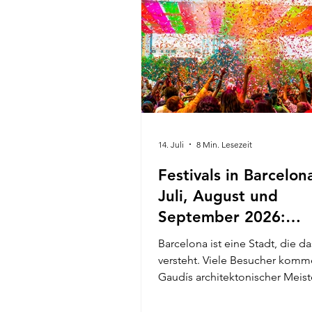
14. Juli
8 Min. Lesezeit
Festivals in Barcelon
Juli, August und
September 2026:
Nachbarschaftsfest-
Barcelona ist eine Stadt, die da
versteht. Viele Besucher kom
Gaudís architektonischer Meist
der mediterranen Strände und 
weltberühmten Küche, doch w