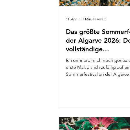
11. Apr.
7 Min. Lesezeit
Das größte Sommerfe
der Algarve 2026: D
vollständige
Veranstaltungskalen
Ich erinnere mich noch genau 
erste Mal, als ich zufällig auf ei
Sommerfestival an der Algarve
bin. Die Luft roch nach gegrillt
Sardinen und Meersalz, auf d
Kopfsteinpflaster hallten ferne
Trommeln wider, und Fremde 
plötzlich zu Freunden, weil sich
gleichen Rhythmus bewegten.
dieses Gefühl versuche ich die
wieder einzufangen – mit dem 