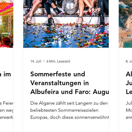
14. Juli
6 Min. Lesezeit
8. J
a im
Sommerfeste und
A
Veranstaltungen in
J
Albufeira und Faro: August
L
Guide
und September 2026
V
s Feiern
Die Algarve zählt seit Langem zu den
Ju
S
men wegen
beliebtesten Sommerreisezielen
Mo
erwerke,
Europas, doch diese sonnenverwöhnte
er
der
Region hat weit mehr zu bieten als
Fe
er im
traumhafte Strände und luxuriöse
Me