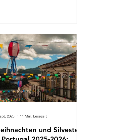
ldenes Licht, während der
widerstehliche Duft gegrillter
inen in der Luft liegt, lebhafte
mba-Musik durch die engen Gassen
llt und aus jeder Ecke Lachen dringt.
r Juni 2026 markiert den Höhepunkt
r Lissaboner Festtagsstimmung mit
estas de Lisboa , auch bekannt als
tas dos Santos Populares (Feste der
ksheiligen).
ept. 2025
11 Min. Lesezeit
eihnachten und Silvester
n Portugal 2025-2026: