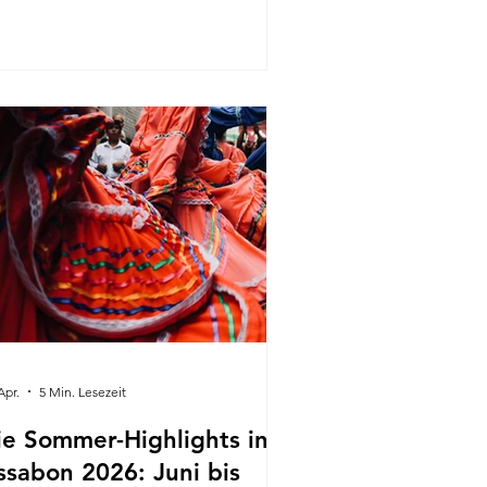
d Strandaktivitäten vom
nnenaufgang bis weit nach
nnenuntergang zum Leben. Ob Sie
 Paar, mit der Familie oder mit
eunden verreisen – diese Region
etet die perfekte Mischung aus
holung, Abenteuer, authentischer
rtugiesischer Kultur und
vergesslichen Landschaften. Von der
kundu
Apr.
5 Min. Lesezeit
ie Sommer-Highlights in
issabon 2026: Juni bis