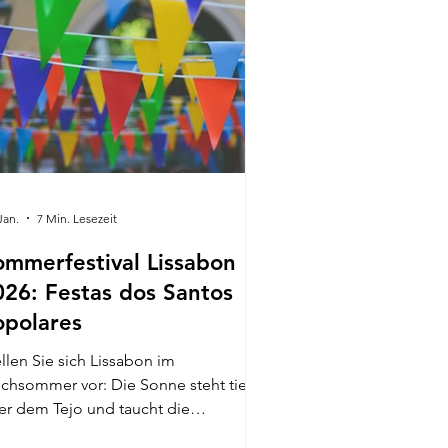
olg –, die internationale Besucher
ziehen und der ohnehin schon
endigen Stadt zusätzliche Attraktivitä
Jan.
7 Min. Lesezeit
ommerfestival Lissabon
026: Festas dos Santos
opolares
llen Sie sich Lissabon im
chsommer vor: Die Sonne steht tief
dem Tejo und taucht die
rrakottafarbenen Dächer der Stadt in