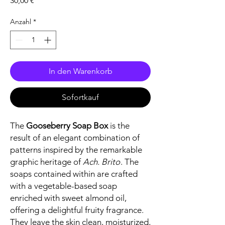
30,00 €
Anzahl
*
In den Warenkorb
Sofortkauf
The
Gooseberry Soap Box
is the
result of an elegant combination of
patterns inspired by the remarkable
graphic heritage of
Ach. Brito
. The
soaps contained within are crafted
with a vegetable-based soap
enriched with sweet almond oil,
offering a delightful fruity fragrance.
They leave the skin clean, moisturized,