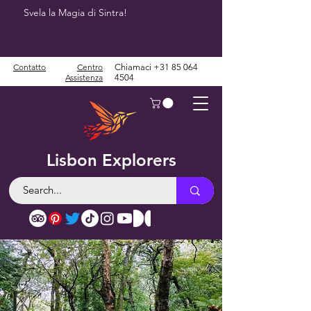
Svela la Magia di Sintra!
Contatto
Centro
Chiamaci
+31 85 064
Assistenza
4504
Lisbon Explorers