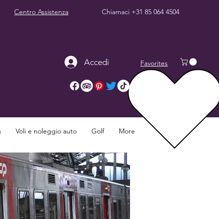
Centro Assistenza
Chiamaci
+31 85 064 4504
Accedi
Favorites
g
Voli e noleggio auto
Golf
More