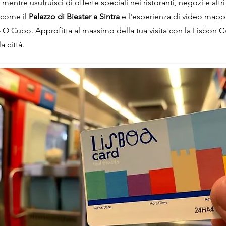
 mentre usufruisci di offerte speciali nei ristoranti, negozi e altr
i come il
Palazzo di Biester a Sintra
e l'esperienza di video map
 O Cubo. Approfitta al massimo della tua visita con la Lisbon Ca
a città.