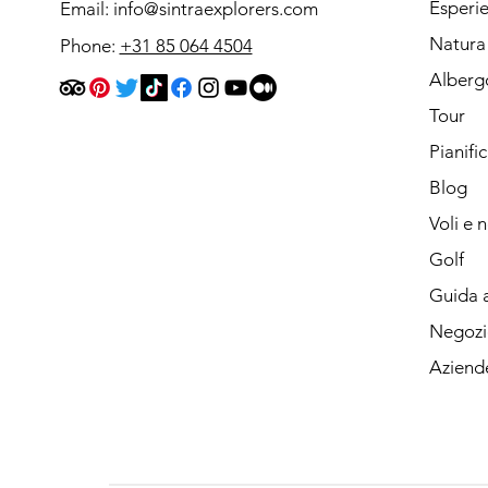
Esperi
Email:
info@sintraexplorers.com
Natura
Phone:
+31 85 064 4504
Alberg
Tour
Pianifi
Blog
Voli e 
Golf
Guida a
Negozi
Aziend