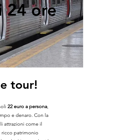
i 24 ore
 e tour!
soli
22 euro a persona
,
empo e denaro. Con la
ili attrazioni come il
l ricco patrimonio