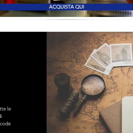
ACQUISTA QUI
tte le
i
e code