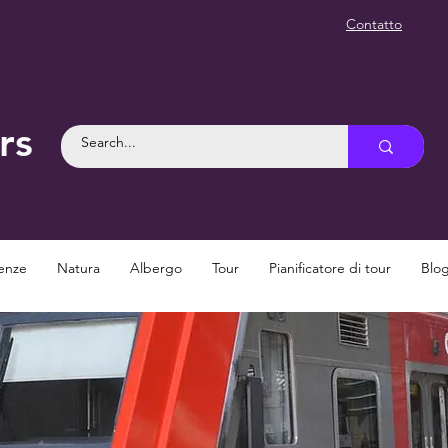
Contatto
rs
enze
Natura
Albergo
Tour
Pianificatore di tour
Blo