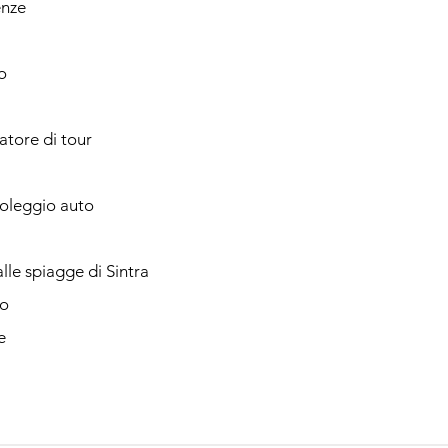
enze
o
catore di tour
noleggio auto
lle spiagge di Sintra
o
e