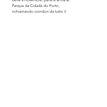
Parque da Cidade do Porto, 
richiamando corridori da tutto il 
mondo per partecipare a questo 
rinomato evento sportivo.
Dicembre
Feira do Artesanato do Porto:
 a 
metà dicembre si tiene una fiera 
invernale dell'artigianato, alla 
quale partecipano artigiani 
provenienti da tutto il Portogallo e 
da oltreoceano, che presentano 
una varietà di opere fatte a mano.
TOUR GASTRONOMICO PIÙ POPOLARE