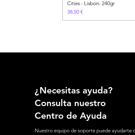
Cities - Lisbon- 240gr
Precio
38,50 €
¿Necesitas ayuda?
Consulta nuestro
Centro de Ayuda
Nuestro equipo de soporte puede ayudarte 