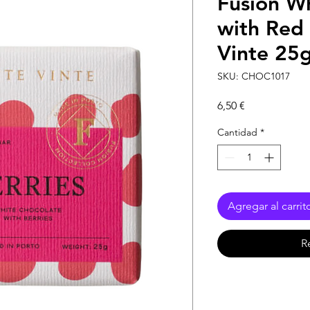
Fusion W
with Red 
Vinte 25
SKU: CHOC1017
Precio
6,50 €
Cantidad
*
Agregar al carrit
R