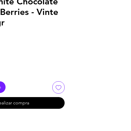
hite Chocolate
Berries - Vinte
gr
o
ealizar compra