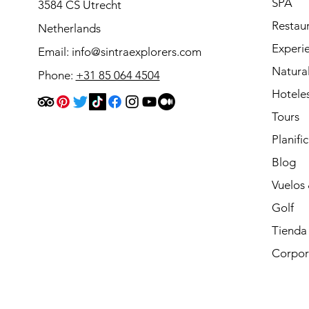
SPA
3584 CS Utrecht
Restau
Netherlands
Experie
Email:
info@sintraexplorers.com
Natura
Phone:
+31 85 064 4504
Hotele
Tours
Planifi
Blog
Vuelos 
Golf
Tienda
Corpor