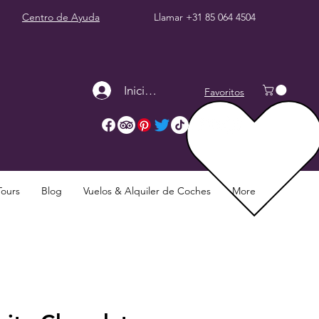
Centro de Ayuda
Llamar
+31 85 064 4504
Iniciar sesión
Favoritos
Tours
Blog
Vuelos & Alquiler de Coches
More