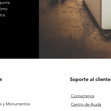
sporte
 cómo
tra.
a
Soporte al cliente
Contáctenos
os y Monumentos
Centro de Ajuda