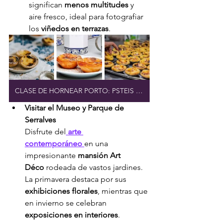
significan 
menos multitudes
 y 
aire fresco, ideal para fotografiar 
los 
viñedos en terrazas
.
CLASE DE HORNEAR PORTO: PSTEIS DE NATA
Visitar el Museo y Parque de 
Serralves
Disfrute del
arte 
contemporáneo
en una 
impresionante 
mansión Art 
Déco
 rodeada de vastos jardines. 
La primavera destaca por sus 
exhibiciones florales
, mientras que 
en invierno se celebran 
exposiciones en interiores
.