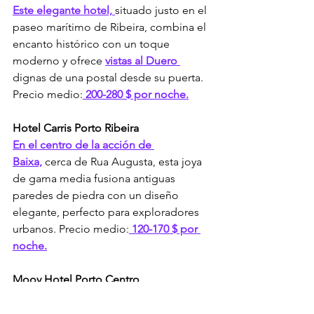
Este elegante hotel, 
situado justo en el 
paseo marítimo de Ribeira, combina el 
encanto histórico con un toque 
moderno y ofrece 
vistas al Duero 
dignas de una postal desde su puerta. 
Precio medio:
 200-280 $ por noche.
Hotel Carris Porto Ribeira
En el centro de la acción de 
Baixa,
 cerca de Rua Augusta, esta joya 
de gama media fusiona antiguas 
paredes de piedra con un diseño 
elegante, perfecto para exploradores 
urbanos. Precio medio:
 120-170 $ por 
noche.
Moov Hotel Porto Centro
Un refugio económico en el centro de 
Baixa, 
este moderno hotel 
ofrece 