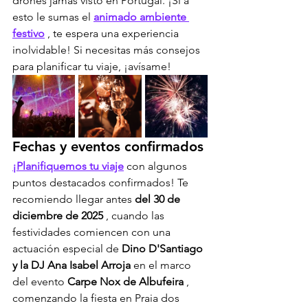
drones jamás visto en Portugal. ¡Si a 
esto le sumas el 
animado ambiente 
festivo
 , te espera una experiencia 
inolvidable! Si necesitas más consejos 
para planificar tu viaje, ¡avísame!
Fechas y eventos confirmados
¡Planifiquemos tu viaje
 con algunos 
puntos destacados confirmados! Te 
recomiendo llegar antes 
del 30 de 
diciembre de 2025
 , cuando las 
festividades comiencen con una 
actuación especial de 
Dino D'Santiago 
y la DJ Ana Isabel Arroja
 en el marco 
del evento 
Carpe Nox de Albufeira
 , 
comenzando la fiesta en Praia dos 