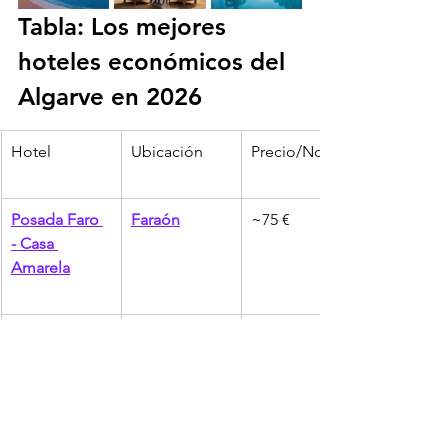
Tabla: Los mejores 
hoteles económicos del 
Algarve en 2026
Hotel
Ubicación
Precio/Noche
Posada Faro 
Faraón
~75 €
- Casa 
Amarela
Casa de 
Faraón
~80€
huéspedes 
Ria Formosa