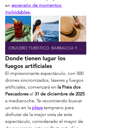
en 
escenario de momentos 
inolvidables.
CRUCERO TURÍSTICO: BARBACOA Y BARRA LIBRE
Donde tienen lugar los 
fuegos artificiales
El impresionante espectáculo, con 500 
drones sincronizados, láseres y fuegos 
artificiales, comenzará en 
la Praia dos 
Pescadores
 el 
31 de diciembre de 2025
a medianoche. Te recomiendo buscar 
un sitio en la 
playa
 temprano para 
disfrutar de la mejor vista de este 
espectáculo, considerado el mayor de 