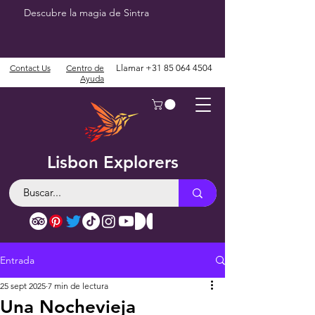
Descubre la magia de Sintra
Contact Us
Centro de
Llamar
+31 85 064 4504
Ayuda
Lisbon Explorers
Entrada
25 sept 2025
7 min de lectura
Una Nochevieja